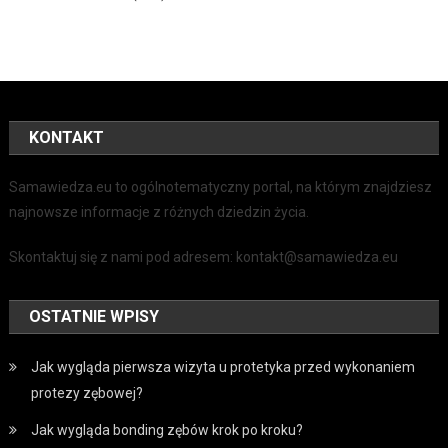
KONTAKT
Samawiedza.eu to ogólnotematyczny portal, na którym znajdziesz
najnowsze informacje z różnych dziedzin życia.
Skontaktuj się z nami pod adresem: kontakt@samawiedza.eu
OSTATNIE WPISY
Jak wygląda pierwsza wizyta u protetyka przed wykonaniem
protezy zębowej?
Jak wygląda bonding zębów krok po kroku?