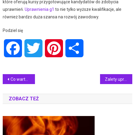
które oferują kursy przygotowujące kandydatów do zdobycia
uprawnień.
Uprawnienia g1
to nie tylko wyższe kwalifikacje, ale
również bardzo duża szansa na rozwój zawodowy.
Podziel się
Facebook
Twitter
Pinterest
Share
Nawigacja
Co warto wiedzieć na temat kursów SEP?
Zalety uprawnień SEP
wpisu
ZOBACZ TEŻ