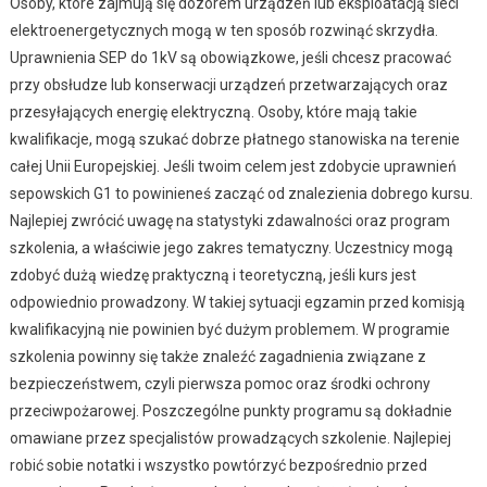
Osoby, które zajmują się dozorem urządzeń lub eksploatacją sieci
elektroenergetycznych mogą w ten sposób rozwinąć skrzydła.
Uprawnienia SEP do 1kV są obowiązkowe, jeśli chcesz pracować
przy obsłudze lub konserwacji urządzeń przetwarzających oraz
przesyłających energię elektryczną. Osoby, które mają takie
kwalifikacje, mogą szukać dobrze płatnego stanowiska na terenie
całej Unii Europejskiej. Jeśli twoim celem jest zdobycie uprawnień
sepowskich G1 to powinieneś zacząć od znalezienia dobrego kursu.
Najlepiej zwrócić uwagę na statystyki zdawalności oraz program
szkolenia, a właściwie jego zakres tematyczny. Uczestnicy mogą
zdobyć dużą wiedzę praktyczną i teoretyczną, jeśli kurs jest
odpowiednio prowadzony. W takiej sytuacji egzamin przed komisją
kwalifikacyjną nie powinien być dużym problemem. W programie
szkolenia powinny się także znaleźć zagadnienia związane z
bezpieczeństwem, czyli pierwsza pomoc oraz środki ochrony
przeciwpożarowej. Poszczególne punkty programu są dokładnie
omawiane przez specjalistów prowadzących szkolenie. Najlepiej
robić sobie notatki i wszystko powtórzyć bezpośrednio przed