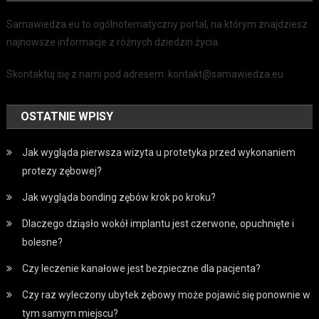
Samawiedza.eu to ogólnotematyczny portal, na którym znajdziesz
najnowsze informacje z różnych dziedzin życia.
Skontaktuj się z nami pod adresem: kontakt@samawiedza.eu
OSTATNIE WPISY
Jak wygląda pierwsza wizyta u protetyka przed wykonaniem
protezy zębowej?
Jak wygląda bonding zębów krok po kroku?
Dlaczego dziąsło wokół implantu jest czerwone, opuchnięte i
bolesne?
Czy leczenie kanałowe jest bezpieczne dla pacjenta?
Czy raz wyleczony ubytek zębowy może pojawić się ponownie w
tym samym miejscu?