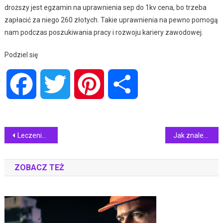
droższy jest egzamin na uprawnienia sep do 1kv cena, bo trzeba
zapłacić za niego 260 złotych. Takie uprawnienia na pewno pomogą
nam podczas poszukiwania pracy i rozwoju kariery zawodowej.
Podziel się
Facebook
Twitter
Pinterest
Share
Nawigacja
Leczenie zębów Zabrze
Jak znaleźć dobrego stomatologa?
wpisu
ZOBACZ TEŻ