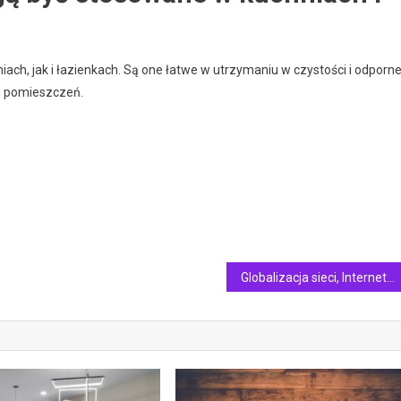
ch, jak i łazienkach. Są one łatwe w utrzymaniu w czystości i odporn
ch pomieszczeń.
Globalizacja sieci, Internetu i marki