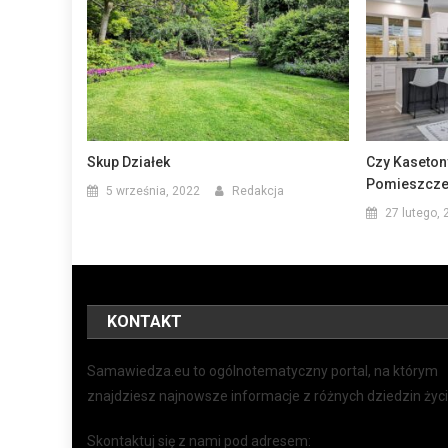
Skup Działek
Czy Kaseton
Pomieszcze
5 września, 2022
Redakcja
27 lutego, 
KONTAKT
Samawiedza.eu to ogólnotematyczny portal, na którym
znajdziesz najnowsze informacje z różnych dziedzin życi
Skontaktuj się z nami pod adresem: