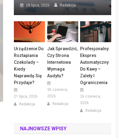
28 lipca, 2026
Redakcja
Urządzenie Do
Jak Sprawdzić,
Profesjonalny
Roztapiania
Czy Strona
Ekspres
Czekolady –
Internetowa
Automatyczny
Kiedy
Wymaga
Do Kawy –
Naprawdę Się
Audytu?
Zalety I
Przydaje?
Ograniczenia
30 czerwca,
2026
21 lipca, 2026
26 czerwca,
2026
Redakcja
Redakcja
Redakcja
NAJNOWSZE WPISY