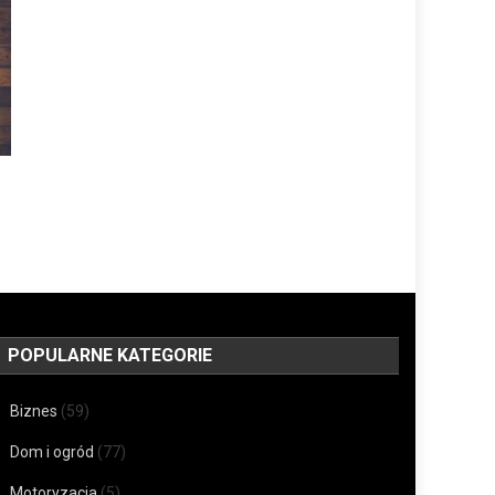
POPULARNE KATEGORIE
Biznes
(59)
Dom i ogród
(77)
Motoryzacja
(5)