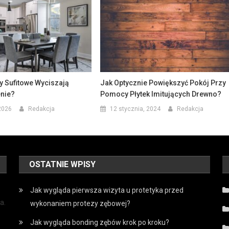
y Sufitowe Wyciszają
Jak Optycznie Powiększyć Pokój Przy
nie?
Pomocy Płytek Imitujących Drewno?
2026
Redakcja
12 stycznia, 2024
Redakcja
OSTATNIE WPISY
Jak wygląda pierwsza wizyta u protetyka przed
a.
wykonaniem protezy zębowej?
Jak wygląda bonding zębów krok po kroku?