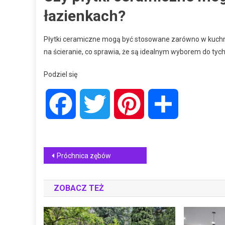
łazienkach?
Płytki ceramiczne mogą być stosowane zarówno w kuchnia
na ścieranie, co sprawia, że są idealnym wyborem do ty
Podziel się
Facebook
Twitter
Pinterest
Share
Nawigacja
Próchnica zębów
wpisu
ZOBACZ TEŻ