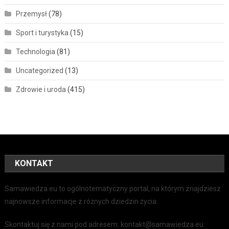
Przemysł
(78)
Sport i turystyka
(15)
Technologia
(81)
Uncategorized
(13)
Zdrowie i uroda
(415)
KONTAKT
Samawiedza.eu to ogólnotematyczny portal, na którym znajdziesz
najnowsze informacje z różnych dziedzin życia.
Skontaktuj się z nami pod adresem: kontakt@samawiedza.eu