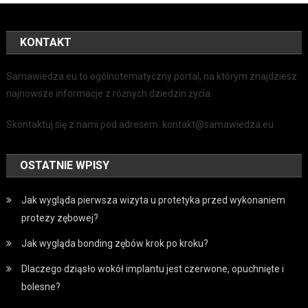
KONTAKT
Samawiedza.eu to ogólnotematyczny portal, na którym znajdziesz
najnowsze informacje z różnych dziedzin życia.
Skontaktuj się z nami pod adresem: kontakt@samawiedza.eu
OSTATNIE WPISY
Jak wygląda pierwsza wizyta u protetyka przed wykonaniem
protezy zębowej?
Jak wygląda bonding zębów krok po kroku?
Dlaczego dziąsło wokół implantu jest czerwone, opuchnięte i
bolesne?