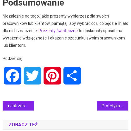
Podsumowanie
Niezależnie od tego, jakie prezenty wybierzesz dla swoich
pracowników lub klientów, pamiętaj, aby wybrać coś, co będzie miało
dla nich znaczenie.
Prezenty świąteczne
to doskonały sposób na
wyrażenie wdzięczności i okazanie szacunku swoim pracownikom
lub klientom.
Podziel się
Facebook
Twitter
Pinterest
Share
Nawigacja
Jak zdobyć uprawnienia do pracy elektryka?
Protetyka zębowa zapewnia estetykę i zdrowie
wpisu
ZOBACZ TEŻ