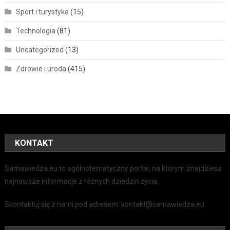
Sport i turystyka
(15)
Technologia
(81)
Uncategorized
(13)
Zdrowie i uroda
(415)
KONTAKT
Samawiedza.eu to ogólnotematyczny portal, na którym znajdziesz
najnowsze informacje z różnych dziedzin życia.
Skontaktuj się z nami pod adresem: kontakt@samawiedza.eu