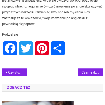
jest możliwe, jeśli będziesz wytrwale ćwiczyć. Spróbuj pozbyć się
swojego strachu, regularnie ćwiczyć mówienie po angielsku, używać
przydatnych narzędzi i zmieniać swój sposób myślenia. Gdy
zastosujesz te wskazówki, twoje mówienie po angielsku z
pewnością się poprawi.
Podziel się
Facebook
Twitter
Pinterest
Share
Nawigacja
Czy stomatolog może zdiagnozować cukrzyce?
Czarne dziury na środku zęba – Co mogą oznaczać?
wpisu
ZOBACZ TEŻ