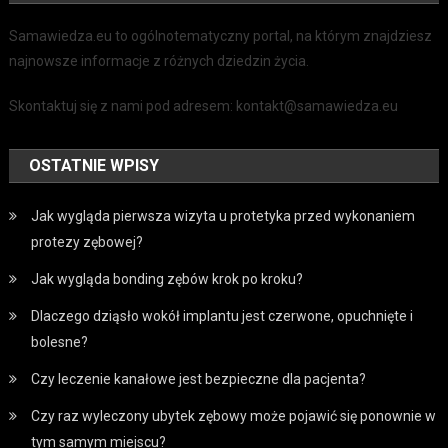
Samawiedza.eu to ogólnotematyczny portal, na którym znajdziesz
najnowsze informacje z różnych dziedzin życia.
Skontaktuj się z nami pod adresem: kontakt@samawiedza.eu
OSTATNIE WPISY
Jak wygląda pierwsza wizyta u protetyka przed wykonaniem
protezy zębowej?
Jak wygląda bonding zębów krok po kroku?
Dlaczego dziąsło wokół implantu jest czerwone, opuchnięte i
bolesne?
Czy leczenie kanałowe jest bezpieczne dla pacjenta?
Czy raz wyleczony ubytek zębowy może pojawić się ponownie w
tym samym miejscu?