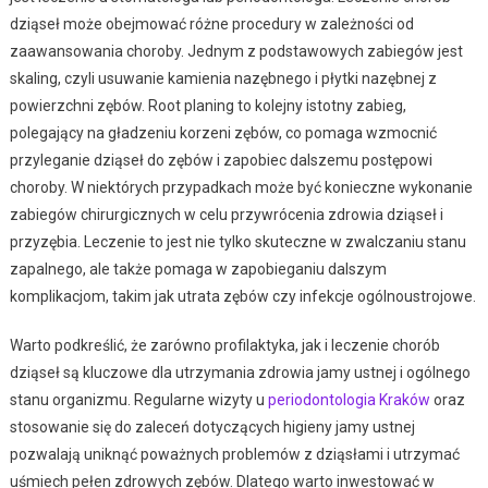
dziąseł może obejmować różne procedury w zależności od
zaawansowania choroby. Jednym z podstawowych zabiegów jest
skaling, czyli usuwanie kamienia nazębnego i płytki nazębnej z
powierzchni zębów. Root planing to kolejny istotny zabieg,
polegający na gładzeniu korzeni zębów, co pomaga wzmocnić
przyleganie dziąseł do zębów i zapobiec dalszemu postępowi
choroby. W niektórych przypadkach może być konieczne wykonanie
zabiegów chirurgicznych w celu przywrócenia zdrowia dziąseł i
przyzębia. Leczenie to jest nie tylko skuteczne w zwalczaniu stanu
zapalnego, ale także pomaga w zapobieganiu dalszym
komplikacjom, takim jak utrata zębów czy infekcje ogólnoustrojowe.
Warto podkreślić, że zarówno profilaktyka, jak i leczenie chorób
dziąseł są kluczowe dla utrzymania zdrowia jamy ustnej i ogólnego
stanu organizmu. Regularne wizyty u
periodontologia Kraków
oraz
stosowanie się do zaleceń dotyczących higieny jamy ustnej
pozwalają uniknąć poważnych problemów z dziąsłami i utrzymać
uśmiech pełen zdrowych zębów. Dlatego warto inwestować w