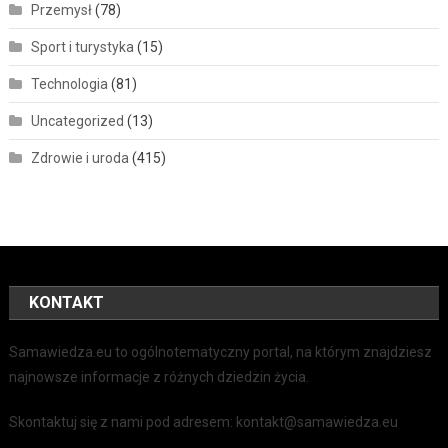
Przemysł
(78)
Sport i turystyka
(15)
Technologia
(81)
Uncategorized
(13)
Zdrowie i uroda
(415)
KONTAKT
Samawiedza.eu to ogólnotematyczny portal, na którym znajdziesz
najnowsze informacje z różnych dziedzin życia.
Skontaktuj się z nami pod adresem: kontakt@samawiedza.eu