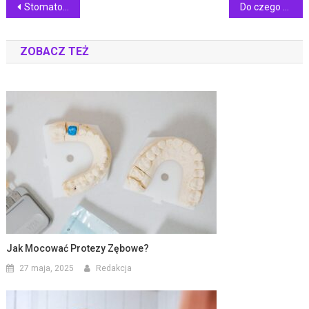
Nawigacja
Stomatodynia – jakie są objawy tego schorzenia zębów?
Do czego może doprowadzić nieleczona nadwrażliwość zębów?
wpisu
ZOBACZ TEŻ
Jak Mocować Protezy Zębowe?
27 maja, 2025
Redakcja