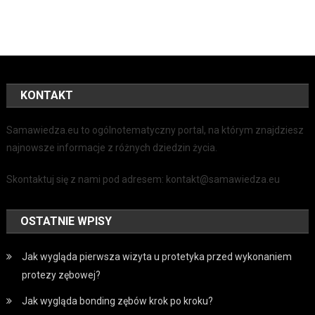
KONTAKT
Samawiedza.eu to ogólnotematyczny portal, na którym znajdziesz
najnowsze informacje z różnych dziedzin życia.
Skontaktuj się z nami pod adresem: kontakt@samawiedza.eu
OSTATNIE WPISY
Jak wygląda pierwsza wizyta u protetyka przed wykonaniem
protezy zębowej?
Jak wygląda bonding zębów krok po kroku?