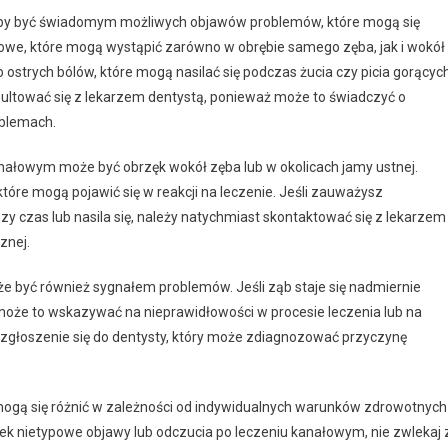
aby być świadomym możliwych objawów problemów, które mogą się
owe, które mogą wystąpić zarówno w obrębie samego zęba, jak i wokół
 ostrych bólów, które mogą nasilać się podczas żucia czy picia gorącyc
onsultować się z lekarzem dentystą, ponieważ może to świadczyć o
oblemach.
ałowym może być obrzęk wokół zęba lub w okolicach jamy ustnej.
tóre mogą pojawić się w reakcji na leczenie. Jeśli zauważysz
szy czas lub nasila się, należy natychmiast skontaktować się z lekarzem
znej.
 być również sygnałem problemów. Jeśli ząb staje się nadmiernie
 może to wskazywać na nieprawidłowości w procesie leczenia lub na
e zgłoszenie się do dentysty, który może zdiagnozować przyczynę
ogą się różnić w zależności od indywidualnych warunków zdrowotnych 
wiek nietypowe objawy lub odczucia po leczeniu kanałowym, nie zwlekaj 