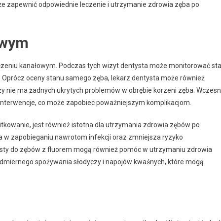
oże zapewnić odpowiednie leczenie i utrzymanie zdrowia zęba po
owym
leczeniu kanałowym. Podczas tych wizyt dentysta może monitorować st
 Oprócz oceny stanu samego zęba, lekarz dentysta może również
zy nie ma żadnych ukrytych problemów w obrębie korzeni zęba. Wczes
 interwencje, co może zapobiec poważniejszym komplikacjom.
itkowanie, jest również istotna dla utrzymania zdrowia zębów po
 w zapobieganiu nawrotom infekcji oraz zmniejsza ryzyko
sty do zębów z fluorem mogą również pomóc w utrzymaniu zdrowia
nadmiernego spożywania słodyczy i napojów kwaśnych, które mogą