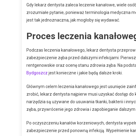
Gdy lekarz dentysta zaleca leczenie kanałowe, wiele osób
zrozumiałe pytanie, ponieważ terminologia medyczna mo
jest tak jednoznaczna, jak mogłoby się wydawać.
Proces leczenia kanałowe
Podczas leczenia kanałowego, lekarz dentysta przeprow
zabezpieczenie zęba przed dalszymi infekcjami. Pierws
rentgenowskie oraz ocenę stanu zdrowia zęba. Na podsta
Bydgoszcz
jest konieczne i jakie będą dalsze kroki.
Głównym celem leczenia kanałowego jest usunięcie zainf
zrobić, lekarz dentysta najpierw musi uzyskać dostęp do
narzędzia są używane do usuwania tkanki, bakterii i inn
zęba, przywrócenie jego zdrowia i zapobieganie dalszym
Po oczyszczeniu kanałów korzeniowych, dentysta wypełni
zabezpieczenie przed ponowną infekcją. Wypełnienie k