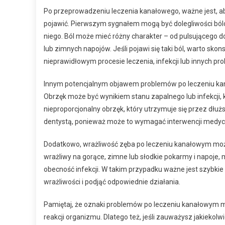
Po przeprowadzeniu leczenia kanałowego, ważne jest, 
pojawić. Pierwszym sygnałem mogą być dolegliwości ból
niego. Ból może mieć różny charakter – od pulsującego do
lub zimnych napojów. Jeśli pojawi się taki ból, warto sk
nieprawidłowym procesie leczenia, infekcji lub innych pr
Innym potencjalnym objawem problemów po leczeniu kan
Obrzęk może być wynikiem stanu zapalnego lub infekcji, k
nieproporcjonalny obrzęk, który utrzymuje się przez dłuż
dentystą, ponieważ może to wymagać interwencji medyc
Dodatkowo, wrażliwość zęba po leczeniu kanałowym może
wrażliwy na gorące, zimne lub słodkie pokarmy i napoje,
obecność infekcji. W takim przypadku ważne jest szybki
wrażliwości i podjąć odpowiednie działania.
Pamiętaj, że oznaki problemów po leczeniu kanałowym m
reakcji organizmu. Dlatego też, jeśli zauważysz jakiekol