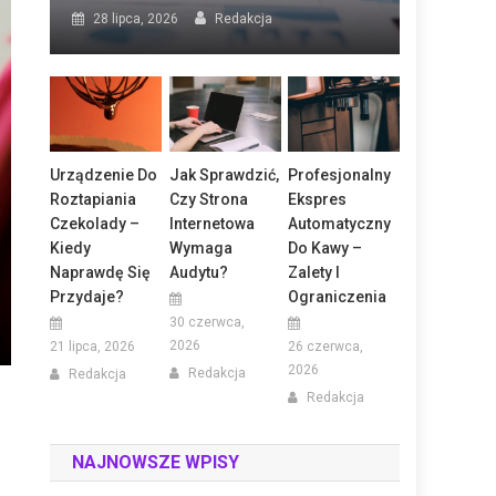
28 lipca, 2026
Redakcja
Urządzenie Do
Jak Sprawdzić,
Profesjonalny
Roztapiania
Czy Strona
Ekspres
Czekolady –
Internetowa
Automatyczny
Kiedy
Wymaga
Do Kawy –
Naprawdę Się
Audytu?
Zalety I
Przydaje?
Ograniczenia
30 czerwca,
2026
21 lipca, 2026
26 czerwca,
2026
Redakcja
Redakcja
Redakcja
NAJNOWSZE WPISY