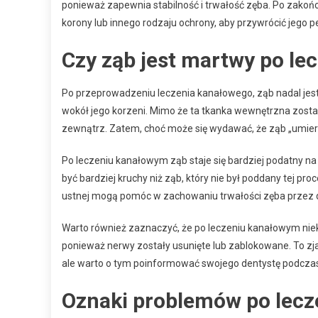
ponieważ zapewnia stabilność i trwałość zęba. Po zak
korony lub innego rodzaju ochrony, aby przywrócić jego pe
Czy ząb jest martwy po le
Po przeprowadzeniu leczenia kanałowego, ząb nadal jest 
wokół jego korzeni. Mimo że ta tkanka wewnętrzna zosta
zewnątrz. Zatem, choć może się wydawać, że ząb „umiera
Po leczeniu kanałowym ząb staje się bardziej podatny na
być bardziej kruchy niż ząb, który nie był poddany tej p
ustnej mogą pomóc w zachowaniu trwałości zęba przez d
Warto również zaznaczyć, że po leczeniu kanałowym nie
ponieważ nerwy zostały usunięte lub zablokowane. To zjaw
ale warto o tym poinformować swojego dentystę podczas 
Oznaki problemów po lecz