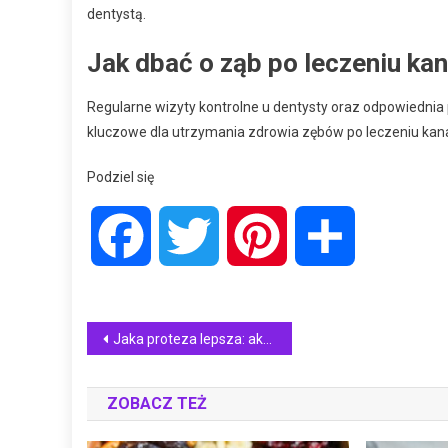
dentystą.
Jak dbać o ząb po leczeniu k
Regularne wizyty kontrolne u dentysty oraz odpowiednia p
kluczowe dla utrzymania zdrowia zębów po leczeniu ka
Podziel się
Facebook
Twitter
Pinterest
Share
Nawigacja
Jaka proteza lepsza: akrylowa czy szkieletowa?
wpisu
ZOBACZ TEŻ