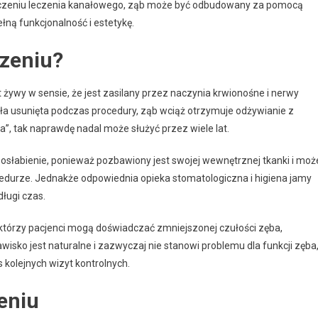
ończeniu leczenia kanałowego, ząb może być odbudowany za pomocą
łną funkcjonalność i estetykę.
czeniu?
żywy w sensie, że jest zasilany przez naczynia krwionośne i nerwy
ła usunięta podczas procedury, ząb wciąż otrzymuje odżywianie z
”, tak naprawdę nadal może służyć przez wiele lat.
 osłabienie, ponieważ pozbawiony jest swojej wewnętrznej tkanki i moż
rocedurze. Jednakże odpowiednia opieka stomatologiczna i higiena jamy
ługi czas.
którzy pacjenci mogą doświadczać zmniejszonej czułości zęba,
isko jest naturalne i zazwyczaj nie stanowi problemu dla funkcji zęba
kolejnych wizyt kontrolnych.
eniu