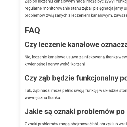
Ząb po leczeniu kanałowym nadal może być żywy i funkcj
regularne monitorowanie stanu zęba i pielęgnacja jamy u
problemów związanych z leczeniem kanałowym, zawsze n
FAQ
Czy leczenie kanałowe oznacza
Nie, leczenie kanałowe usuwa zainfekowaną tkankę wewną
krwionośne i nerwy wokół korzeni.
Czy ząb będzie funkcjonalny p
Tak, ząb nadal może pełnić swoją funkcję w układzie st
wewnętrzna tkanka.
Jakie są oznaki problemów po
Oznaki problemów mogą obejmować ból, obrzęk lub wrażli