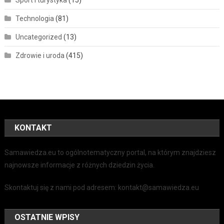
Sport i turystyka
(15)
Technologia
(81)
Uncategorized
(13)
Zdrowie i uroda
(415)
KONTAKT
Samawiedza.eu to ogólnotematyczny portal, na którym znajdziesz
najnowsze informacje z różnych dziedzin życia.
Skontaktuj się z nami pod adresem: kontakt@samawiedza.eu
OSTATNIE WPISY