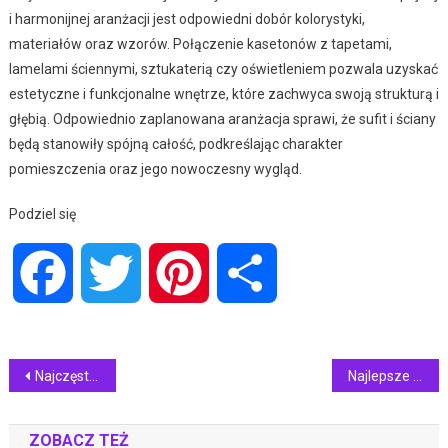
i harmonijnej aranżacji jest odpowiedni dobór kolorystyki,
materiałów oraz wzorów. Połączenie kasetonów z tapetami,
lamelami ściennymi, sztukaterią czy oświetleniem pozwala uzyskać
estetyczne i funkcjonalne wnętrze, które zachwyca swoją strukturą i
głębią. Odpowiednio zaplanowana aranżacja sprawi, że sufit i ściany
będą stanowiły spójną całość, podkreślając charakter
pomieszczenia oraz jego nowoczesny wygląd.
Podziel się
Facebook
Twitter
Pinterest
Share
Nawigacja
Najczęstsze usterki protez zębowych i jak się je naprawia?
Najlepsze kolory płytek jednokolorowych do małych pomieszczeń
wpisu
ZOBACZ TEŻ