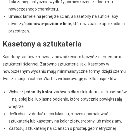
Taki zabieg optycznie wydłuży pomieszczenie i doda mu
nowoczesnego charakteru.
Umieść lamele na jednej ze ścian, a kasetony na suficie, aby
stworzyć
pionowo-poziome linie
, które wizualnie uporządkują
przestrzeń.
Kasetony a sztukateria
Kasetony sufitowe można z powodzeniem łączyć z elementami
sztukaterii ściennej. Zarówno sztukateria, jak i kasetony w
nowoczesnym wydaniu mają minimalistyczne formy, dzięki czemu
tworzą spójną całość. Warto zwrócić uwagę na kilka aspektów:
Wybierz
jednolity kolor
zarówno dla sztukaterii, jak i kasetonów
– najlepiej biel lub jasne odcienie, które optycznie powiększają
wnętrze.
Jeśli chcesz dodać nieco luksusu, możesz pomalować
sztukaterię lub kasetony na kolor złoty, srebrny lub miedziany.
Zastosuj sztukaterię na ścianach o prostej, geometrycznej