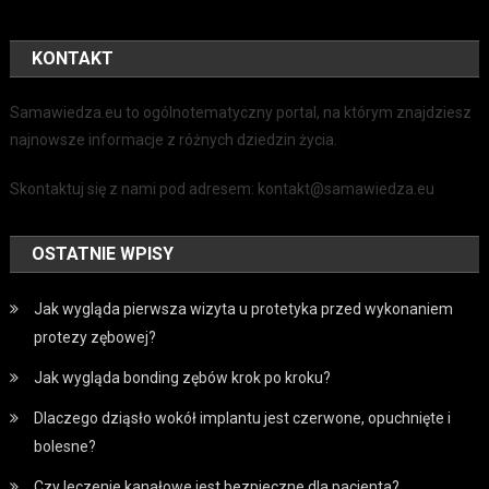
KONTAKT
Samawiedza.eu to ogólnotematyczny portal, na którym znajdziesz
najnowsze informacje z różnych dziedzin życia.
Skontaktuj się z nami pod adresem: kontakt@samawiedza.eu
OSTATNIE WPISY
Jak wygląda pierwsza wizyta u protetyka przed wykonaniem
protezy zębowej?
Jak wygląda bonding zębów krok po kroku?
Dlaczego dziąsło wokół implantu jest czerwone, opuchnięte i
bolesne?
Czy leczenie kanałowe jest bezpieczne dla pacjenta?