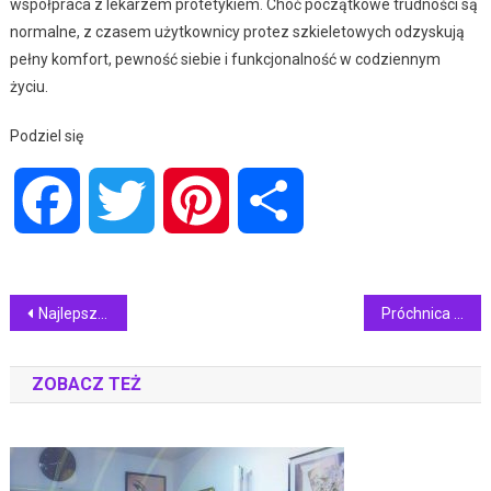
współpraca z lekarzem protetykiem. Choć początkowe trudności są
normalne, z czasem użytkownicy protez szkieletowych odzyskują
pełny komfort, pewność siebie i funkcjonalność w codziennym
życiu.
Podziel się
Facebook
Twitter
Pinterest
Share
Nawigacja
Najlepsze kolory płytek jednokolorowych do małych pomieszczeń
Próchnica butelkowa – jak jej zapobiegać i kiedy konieczne jest plombowanie?
wpisu
ZOBACZ TEŻ