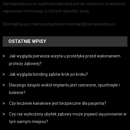
Samawiedza.eu to ogólnotematyczny portal, na którym znajdziesz
najnowsze informacje z różnych dziedzin życia.
Skontaktuj się z nami pod adresem: kontakt@samawiedza.eu
OSTATNIE WPISY
Jak wygląda pierwsza wizyta u protetyka przed wykonaniem
protezy zębowej?
Jak wygląda bonding zębów krok po kroku?
Dlaczego dziąsło wokół implantu jest czerwone, opuchnięte i
bolesne?
Czy leczenie kanałowe jest bezpieczne dla pacjenta?
Czy raz wyleczony ubytek zębowy może pojawić się ponownie w
tym samym miejscu?