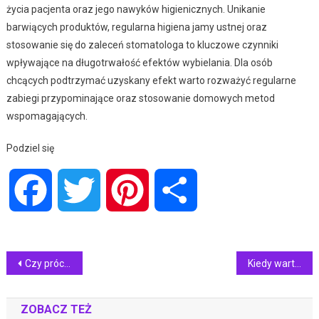
życia pacjenta oraz jego nawyków higienicznych. Unikanie
barwiących produktów, regularna higiena jamy ustnej oraz
stosowanie się do zaleceń stomatologa to kluczowe czynniki
wpływające na długotrwałość efektów wybielania. Dla osób
chcących podtrzymać uzyskany efekt warto rozważyć regularne
zabiegi przypominające oraz stosowanie domowych metod
wspomagających.
Podziel się
Facebook
Twitter
Pinterest
Share
Nawigacja
Czy próchnica wewnętrzna może prowadzić do ekstrakcji zęba?
Kiedy warto zdecydować się na leczenie zębów pod narkozą?
wpisu
ZOBACZ TEŻ