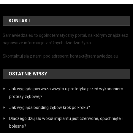
KONTAKT
Samawiedza.eu to ogólnotematyczny portal, na którym znajdziesz
najnowsze informacje z różnych dziedzin życia.
Skontaktuj się z nami pod adresem: kontakt@samawiedza.eu
OSTATNIE WPISY
Jak wygląda pierwsza wizyta u protetyka przed wykonaniem
protezy zębowej?
Jak wygląda bonding zębów krok po kroku?
Dlaczego dziąsło wokół implantu jest czerwone, opuchnięte i
bolesne?