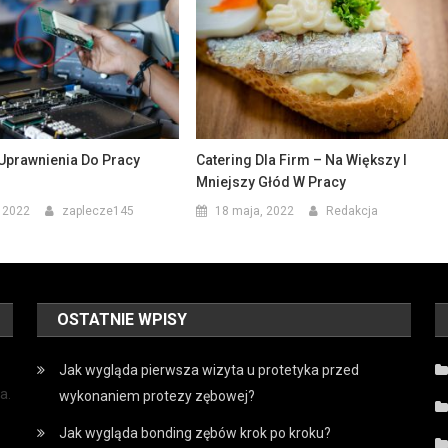
Uprawnienia Do Pracy
Catering Dla Firm – Na Większy I
Mniejszy Głód W Pracy
, 2022
zaplecze145
18 maja, 2022
Redakcja
OSTATNIE WPISY
Jak wygląda pierwsza wizyta u protetyka przed
a.
wykonaniem protezy zębowej?
Jak wygląda bonding zębów krok po kroku?