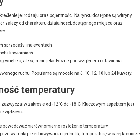
y
reślenie jej rodzaju oraz pojemności. Na rynku dostępne są witryny
r zależy od charakteru działalności, dostępnego miejsca oraz
om.
 sprzedaży i na eventach.
ach i kawiarniach.
ją wnętrza, ale są mniej elastyczne pod względem ustawienia.
wanego ruchu. Popularne są modele na 6, 10, 12, 18 lub 24 kuwety.
lność temperatury
 zazwyczaj w zakresie od -12°C do -18°C. Kluczowym aspektem jest
 urządzenia.
że powodować nierównomierne rozłożenie temperatury.
psze warunki przechowywania i jednolitą temperaturę w całej komorze