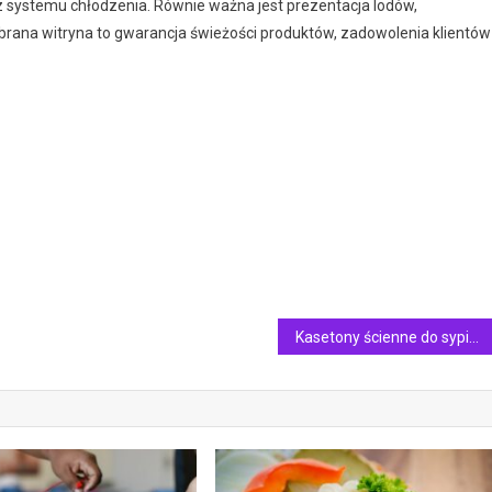
z systemu chłodzenia. Równie ważna jest prezentacja lodów,
rana witryna to gwarancja świeżości produktów, zadowolenia klientów 
Kasetony ścienne do sypialni – czy to dobre rozwiązanie?