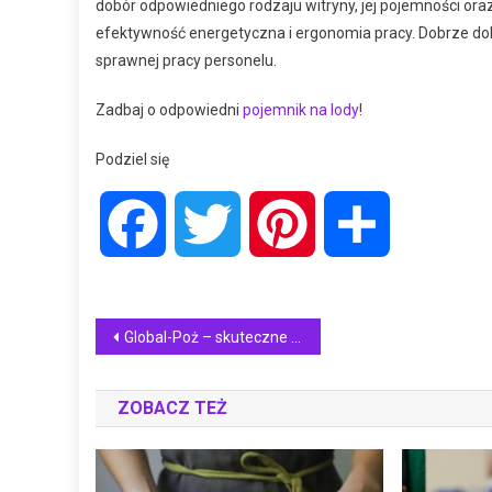
dobór odpowiedniego rodzaju witryny, jej pojemności ora
efektywność energetyczna i ergonomia pracy. Dobrze dob
sprawnej pracy personelu.
Zadbaj o odpowiedni
pojemnik na lody
!
Podziel się
Facebook
Twitter
Pinterest
Share
Nawigacja
Global-Poż – skuteczne systemy zabezpieczeń przeciwpożarowych
wpisu
ZOBACZ TEŻ