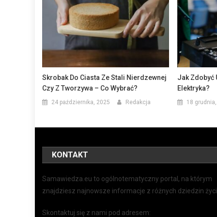
Skrobak Do Ciasta Ze Stali Nierdzewnej
Jak Zdobyć 
Czy Z Tworzywa – Co Wybrać?
Elektryka?
24 października, 2025
Redakcja
18 grudnia
KONTAKT
Samawiedza.eu to ogólnotematyczny portal, na którym
znajdziesz najnowsze informacje z różnych dziedzin życi
Skontaktuj się z nami pod adresem: