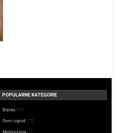
POPULARNE KATEGORIE
Biznes
(59)
Dom i ogród
(77)
Motoryzacja
(5)