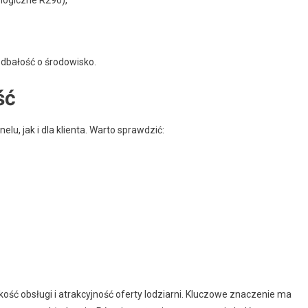
logiczne R290),
e dbałość o środowisko.
ść
u, jak i dla klienta. Warto sprawdzić:
kość obsługi i atrakcyjność oferty lodziarni. Kluczowe znaczenie ma