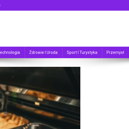
s
echnologia
Zdrowie I Uroda
Sport I Turystyka
Przemysł