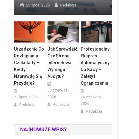
28 lipca, 2026
Redakcja
Urządzenie Do
Jak Sprawdzić,
Profesjonalny
Roztapiania
Czy Strona
Ekspres
Czekolady –
Internetowa
Automatyczny
Kiedy
Wymaga
Do Kawy –
Naprawdę Się
Audytu?
Zalety I
Przydaje?
Ograniczenia
30 czerwca,
2026
21 lipca, 2026
26 czerwca,
2026
Redakcja
Redakcja
Redakcja
NAJNOWSZE WPISY