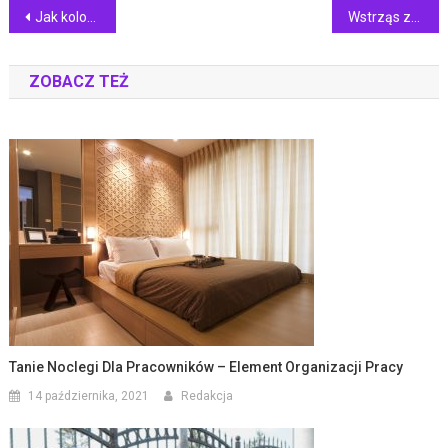
Nawigacja
Jak kolor zestawu do pole dance wpływa na wygląd sylwetki?
Wstrząs zęba, a pęknięcie zęba – jak odróżnić te urazy?
wpisu
ZOBACZ TEŻ
Tanie Noclegi Dla Pracowników – Element Organizacji Pracy
14 października, 2021
Redakcja