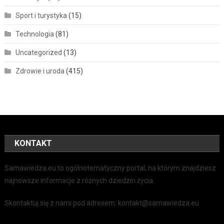
Sport i turystyka
(15)
Technologia
(81)
Uncategorized
(13)
Zdrowie i uroda
(415)
KONTAKT
Samawiedza.eu to ogólnotematyczny portal, na którym znajdziesz
najnowsze informacje z różnych dziedzin życia.
Skontaktuj się z nami pod adresem: kontakt@samawiedza.eu