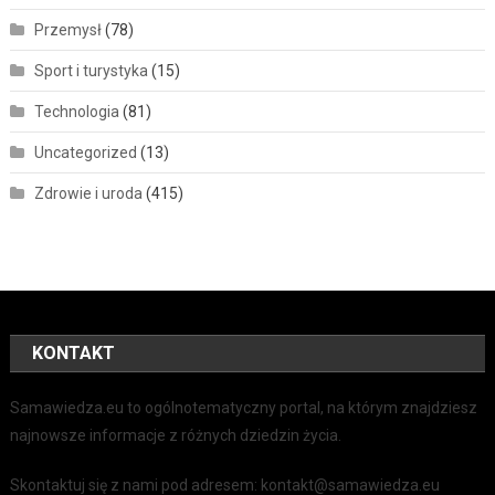
Przemysł
(78)
Sport i turystyka
(15)
Technologia
(81)
Uncategorized
(13)
Zdrowie i uroda
(415)
KONTAKT
Samawiedza.eu to ogólnotematyczny portal, na którym znajdziesz
najnowsze informacje z różnych dziedzin życia.
Skontaktuj się z nami pod adresem: kontakt@samawiedza.eu