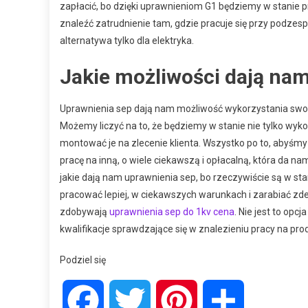
zapłacić, bo dzięki uprawnieniom G1 będziemy w stanie 
znaleźć zatrudnienie tam, gdzie pracuje się przy podzesp
alternatywa tylko dla elektryka.
Jakie możliwości dają na
Uprawnienia sep dają nam możliwość wykorzystania swoich
Możemy liczyć na to, że będziemy w stanie nie tylko wyk
montować je na zlecenie klienta. Wszystko po to, abyśmy
pracę na inną, o wiele ciekawszą i opłacalną, która da n
jakie dają nam uprawnienia sep, bo rzeczywiście są w st
pracować lepiej, w ciekawszych warunkach i zarabiać zdec
zdobywają
uprawnienia sep do 1kv cena
. Nie jest to opc
kwalifikacje sprawdzające się w znalezieniu pracy na pro
Podziel się
Facebook
Twitter
Pinterest
Share