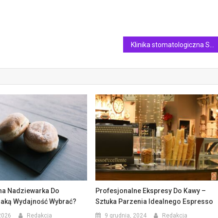
Klinika stomatologiczna Szczecin
na Nadziewarka Do
Profesjonalne Ekspresy Do Kawy –
aką Wydajność Wybrać?
Sztuka Parzenia Idealnego Espresso
2026
Redakcja
9 grudnia, 2024
Redakcja