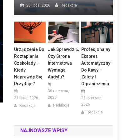
28 lipca, 2026
Redakcja
Urządzenie Do
Jak Sprawdzić,
Profesjonalny
Roztapiania
Czy Strona
Ekspres
Czekolady –
Internetowa
Automatyczny
Kiedy
Wymaga
Do Kawy –
Naprawdę Się
Audytu?
Zalety I
Przydaje?
Ograniczenia
30 czerwca,
2026
21 lipca, 2026
26 czerwca,
2026
Redakcja
Redakcja
Redakcja
NAJNOWSZE WPISY