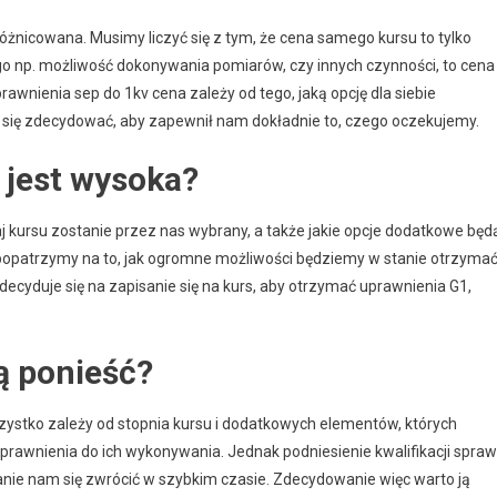
różnicowana. Musimy liczyć się z tym, że cena samego kursu to tylko
ego np. możliwość dokonywania pomiarów, czy innych czynności, to cena
wnienia sep do 1kv cena zależy od tego, jaką opcję dla siebie
urs się zdecydować, aby zapewnił nam dokładnie to, czego oczekujemy.
 jest wysoka?
aj kursu zostanie przez nas wybrany, a także jakie opcje dodatkowe będ
y popatrzymy na to, jak ogromne możliwości będziemy w stanie otrzyma
ecyduje się na zapisanie się na kurs, aby otrzymać uprawnienia G1,
ą ponieść?
szystko zależy od stopnia kursu i dodatkowych elementów, których
prawnienia do ich wykonywania. Jednak podniesienie kwalifikacji sprawi
tanie nam się zwrócić w szybkim czasie. Zdecydowanie więc warto ją