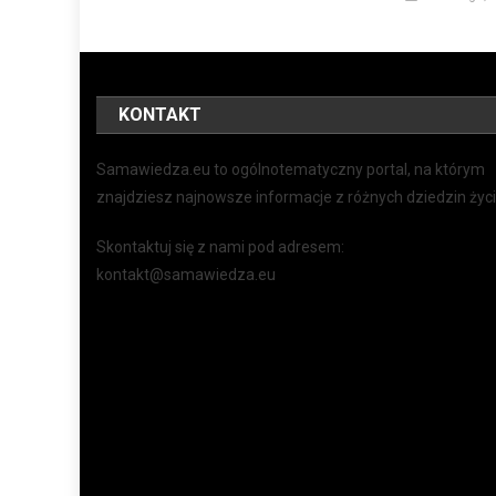
KONTAKT
Samawiedza.eu to ogólnotematyczny portal, na którym
znajdziesz najnowsze informacje z różnych dziedzin życi
Skontaktuj się z nami pod adresem:
kontakt@samawiedza.eu