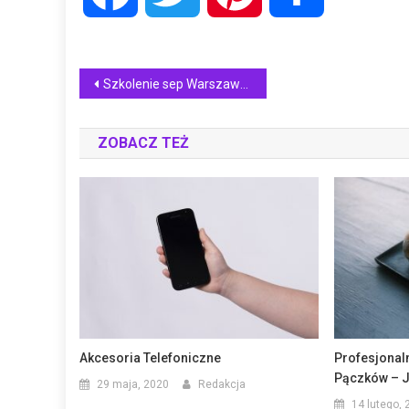
Nawigacja
Szkolenie sep Warszawa, jak je wykonać?
wpisu
ZOBACZ TEŻ
Akcesoria Telefoniczne
Profesjonal
Pączków – J
29 maja, 2020
Redakcja
14 lutego, 