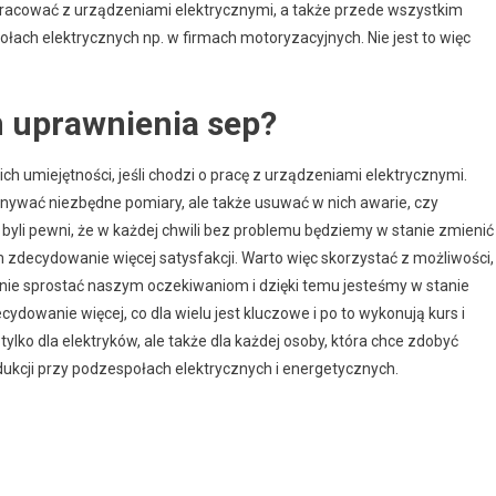
pracować z urządzeniami elektrycznymi, a także przede wszystkim
ołach elektrycznych np. w firmach motoryzacyjnych. Nie jest to więc
m uprawnienia sep?
 umiejętności, jeśli chodzi o pracę z urządzeniami elektrycznymi.
onywać niezbędne pomiary, ale także usuwać w nich awarie, czy
 byli pewni, że w każdej chwili bez problemu będziemy w stanie zmienić
am zdecydowanie więcej satysfakcji. Warto więc skorzystać z możliwości,
anie sprostać naszym oczekiwaniom i dzięki temu jesteśmy w stanie
ydowanie więcej, co dla wielu jest kluczowe i po to wykonują kurs i
ja tylko dla elektryków, ale także dla każdej osoby, która chce zdobyć
dukcji przy podzespołach elektrycznych i energetycznych.