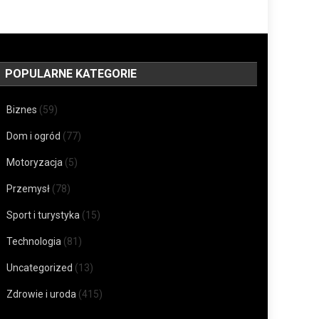
POPULARNE KATEGORIE
Biznes
(59)
Dom i ogród
(77)
Motoryzacja
(5)
Przemysł
(78)
Sport i turystyka
(15)
Technologia
(81)
Uncategorized
(13)
Zdrowie i uroda
(415)