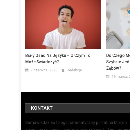
Biały Osad Na Języku – O Czym To
Do Czego Mo
Może Świadczyć?
Szybkie Jed
Zębów?
7 czerwca, 2023
Redakcja
19 marca, 
KONTAKT
Samawiedza.eu to ogólnotematyczny portal, na którym
znajdziesz najnowsze informacje z różnych dziedzin życi