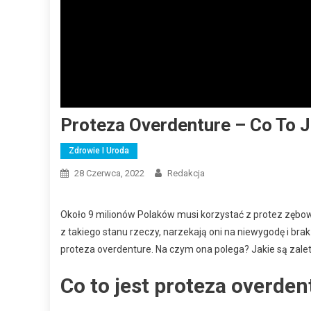
Proteza Overdenture – Co To 
Zdrowie I Uroda
28 Czerwca, 2022
Redakcja
Około 9 milionów Polaków musi korzystać z protez zębow
z takiego stanu rzeczy, narzekają oni na niewygodę i bra
proteza overdenture. Na czym ona polega? Jakie są zale
Co to jest proteza overden