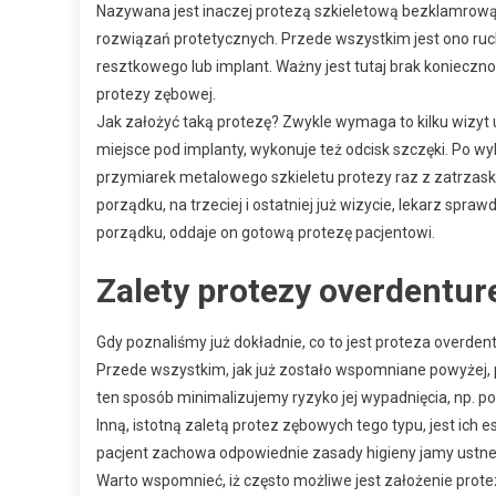
Nazywana jest inaczej protezą szkieletową bezklamrową
rozwiązań protetycznych. Przede wszystkim jest ono ruc
resztkowego lub implant. Ważny jest tutaj brak konieczno
protezy zębowej.
Jak założyć taką protezę? Zwykle wymaga to kilku wizyt 
miejsce pod implanty, wykonuje też odcisk szczęki. Po w
przymiarek metalowego szkieletu protezy raz z zatrzaska
porządku, na trzeciej i ostatniej już wizycie, lekarz spr
porządku, oddaje on gotową protezę pacjentowi.
Zalety protezy overdentur
Gdy poznaliśmy już dokładnie, co to jest proteza overdentu
Przede wszystkim, jak już zostało wspomniane powyżej, p
ten sposób minimalizujemy ryzyko jej wypadnięcia, np. p
Inną, istotną zaletą protez zębowych tego typu, jest ich 
pacjent zachowa odpowiednie zasady higieny jamy ustnej,
Warto wspomnieć, iż często możliwe jest założenie prot