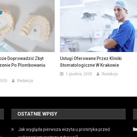
że Doprowadzić Zbyt
Usługi Oferowane Przez Kliniki
zenie Po Plombowaniu
Stomatologiczne W Krakowie
1 grudnia, 2020
Redakcja
2025
Redakcja
OSTATNIE WPISY
Jak wygląda pierwsza wizyta u protetyka przed
a.