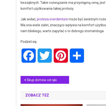
bezzębnych. Takie rozwiązanie ma przystępną cenę, jest
komfort użytkowania takiej protezy.
Jak widać,
proteza overdenture
może być świetnym rozwi
Ma ona wiele zalet, znacząco wpływa na komfort użytkowan
nam bliskiego, warto zapytać o to dobrego stomatologa.
Podziel się
Facebook
Twitter
Pinterest
Share
Nawigacja
Skup domów od ręki
wpisu
ZOBACZ TEŻ