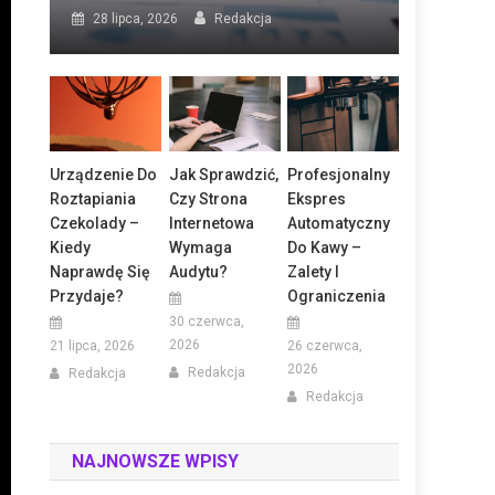
28 lipca, 2026
Redakcja
Urządzenie Do
Jak Sprawdzić,
Profesjonalny
Roztapiania
Czy Strona
Ekspres
Czekolady –
Internetowa
Automatyczny
Kiedy
Wymaga
Do Kawy –
Naprawdę Się
Audytu?
Zalety I
Przydaje?
Ograniczenia
30 czerwca,
2026
21 lipca, 2026
26 czerwca,
2026
Redakcja
Redakcja
Redakcja
NAJNOWSZE WPISY