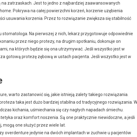
 na zatrzaskach. Jest to jedno z najbardziej zaawansowanych
home. Pokrywa na całej powierzchni korzeń, korzenie uzębienia
ści usuwania korzenia. Przez to rozwiązanie zwiększa się stabilność
u stomatologa. Na pierwszej z nich, lekarz przygotowuje odpowiednie
ykonaniu przez niego protezy, na drugim spotkaniu, dokonuje on
mi, na których będzie się ona utrzymywać. Jeśli wszystko jest w
awdza gotową protezę zębową w ustach pacjenta. Jeśli wszystko jest w
e
re, warto zastanowić się, jakie istnieją zalety takiego rozwiązania.
roteza taka jest dużo bardziej stabilna od tradycyjnego rozwiązania. 
odczas kichania, uśmiechania się czy nagłych napadach śmiechu.
estetyka oraz komfort noszenia. Są one praktycznie niewidoczne, a jeśli
 mogą one służyć przez wiele lat.
ezy overdenture jedynie na dwóch implantach w żuchwie u pacjentów