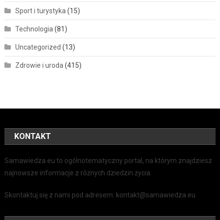
Sport i turystyka
(15)
Technologia
(81)
Uncategorized
(13)
Zdrowie i uroda
(415)
KONTAKT
Samawiedza.eu to ogólnotematyczny portal, na którym znajdziesz
najnowsze informacje z różnych dziedzin życia.
Skontaktuj się z nami pod adresem: kontakt@samawiedza.eu