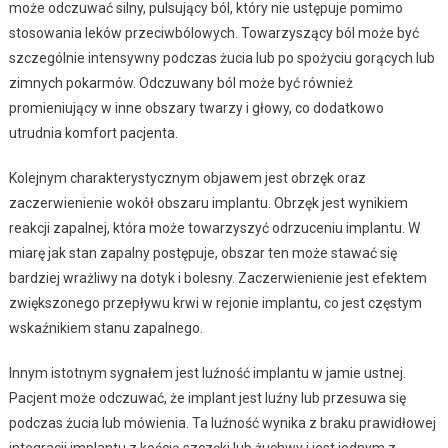
może odczuwać silny, pulsujący ból, który nie ustępuje pomimo
stosowania leków przeciwbólowych. Towarzyszący ból może być
szczególnie intensywny podczas żucia lub po spożyciu gorących lub
zimnych pokarmów. Odczuwany ból może być również
promieniujący w inne obszary twarzy i głowy, co dodatkowo
utrudnia komfort pacjenta.
Kolejnym charakterystycznym objawem jest obrzęk oraz
zaczerwienienie wokół obszaru implantu. Obrzęk jest wynikiem
reakcji zapalnej, która może towarzyszyć odrzuceniu implantu. W
miarę jak stan zapalny postępuje, obszar ten może stawać się
bardziej wrażliwy na dotyk i bolesny. Zaczerwienienie jest efektem
zwiększonego przepływu krwi w rejonie implantu, co jest częstym
wskaźnikiem stanu zapalnego.
Innym istotnym sygnałem jest luźność implantu w jamie ustnej.
Pacjent może odczuwać, że implant jest luźny lub przesuwa się
podczas żucia lub mówienia. Ta luźność wynika z braku prawidłowej
integracji implantu z kością szczęki lub żuchwy i jest jednym z