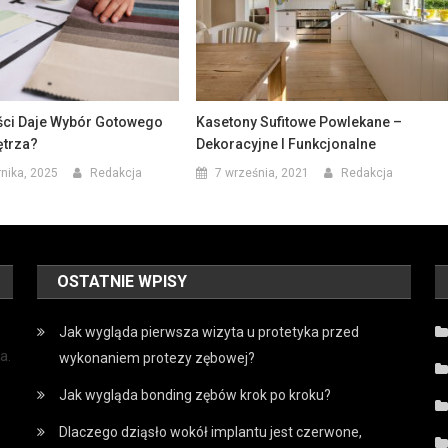
ści Daje Wybór Gotowego
Kasetony Sufitowe Powlekane –
ętrza?
Dekoracyjne I Funkcjonalne
rnika, 2025
Redakcja
7 września, 2021
Redakcja
OSTATNIE WPISY
Jak wygląda pierwsza wizyta u protetyka przed
a.
wykonaniem protezy zębowej?
Jak wygląda bonding zębów krok po kroku?
Dlaczego dziąsło wokół implantu jest czerwone,