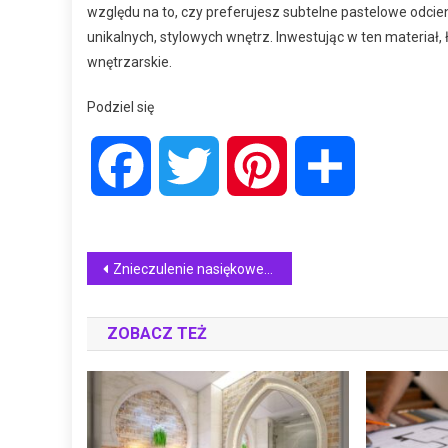
względu na to, czy preferujesz subtelne pastelowe odcien
unikalnych, stylowych wnętrz. Inwestując w ten materiał,
wnętrzarskie.
Podziel się
Facebook
Twitter
Pinterest
Share
Nawigacja
Znieczulenie nasiękowe a przewodowe – jakie są różnice i kiedy są stosowane w stomatologii?
wpisu
ZOBACZ TEŻ