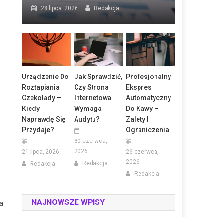
28 lipca, 2026
Redakcja
Urządzenie Do
Jak Sprawdzić,
Profesjonalny
Roztapiania
Czy Strona
Ekspres
Czekolady –
Internetowa
Automatyczny
Kiedy
Wymaga
Do Kawy –
Naprawdę Się
Audytu?
Zalety I
Przydaje?
Ograniczenia
30 czerwca,
2026
21 lipca, 2026
26 czerwca,
2026
Redakcja
Redakcja
Redakcja
NAJNOWSZE WPISY
na