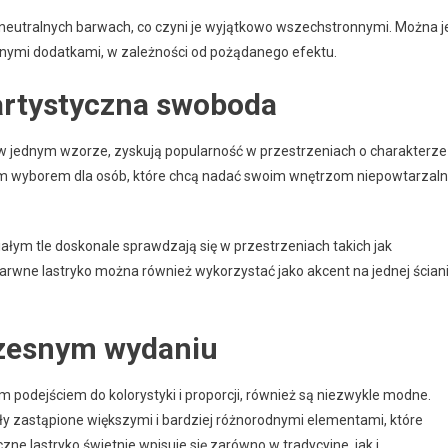
 neutralnych barwach, co czyni je wyjątkowo wszechstronnymi. Można j
obnymi dodatkami, w zależności od pożądanego efektu.
 artystyczna swoboda
ie w jednym wzorze, zyskują popularność w przestrzeniach o charakterze
łym wyborem dla osób, które chcą nadać swoim wnętrzom niepowtarzal
ałym tle doskonale sprawdzają się w przestrzeniach takich jak
barwne lastryko można również wykorzystać jako akcent na jednej ścian
zesnym wydaniu
 podejściem do kolorystyki i proporcji, również są niezwykle modne.
ły zastąpione większymi i bardziej różnorodnymi elementami, które
ne lastryko świetnie wpisuje się zarówno w tradycyjne, jak i