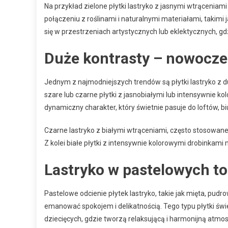
Na przykład zielone płytki lastryko z jasnymi wtrąceniam
połączeniu z roślinami i naturalnymi materiałami, takimi 
się w przestrzeniach artystycznych lub eklektycznych, g
Duże kontrasty – nowocz
Jednym z najmodniejszych trendów są płytki lastryko z 
szare lub czarne płytki z jasnobiałymi lub intensywnie k
dynamiczny charakter, który świetnie pasuje do loftów, bi
Czarne lastryko z białymi wtrąceniami, często stosowane
Z kolei białe płytki z intensywnie kolorowymi drobinkami
Lastryko w pastelowych to
Pastelowe odcienie płytek lastryko, takie jak mięta, pudr
emanować spokojem i delikatnością. Tego typu płytki świe
dziecięcych, gdzie tworzą relaksującą i harmonijną atmos