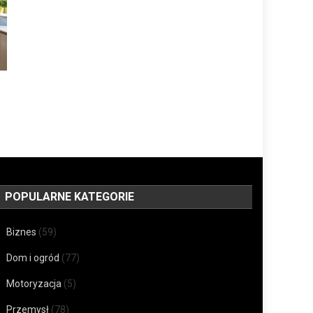
POPULARNE KATEGORIE
Biznes
(59)
Dom i ogród
(77)
Motoryzacja
(5)
Przemysł
(78)