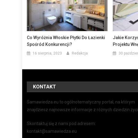
Co Wyróżnia Włoskie Płytki Do Łazienki
Jakie Korzy
Spośród Konkurencji?
Projektu Wn
16 sierpnia, 2023
Redakcja
30 paździe
KONTAKT
Samawiedza.eu to ogólnotematyczny portal, na którym
znajdziesz najnowsze informacje z różnych dziedzin życi
Skontaktuj się z nami pod adresem:
kontakt@samawiedza.eu