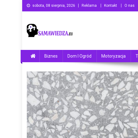
Skip
sobota, 08 sierpnia, 2026
Reklama
Kontakt
O nas
to
content
Samawiedza.eu
Ogólnotematyczny serwis informacyjny
Biznes
Dom I Ogród
Motoryzacja
T