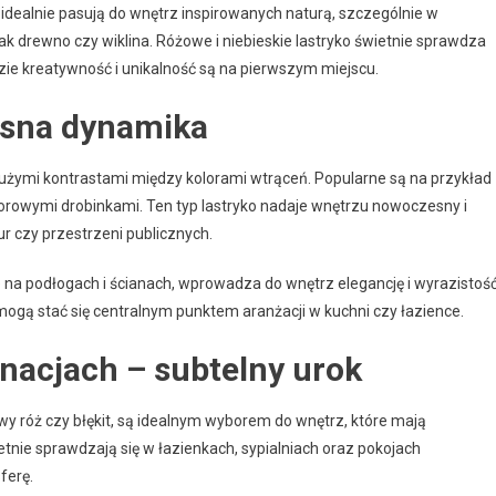
i idealnie pasują do wnętrz inspirowanych naturą, szczególnie w
jak drewno czy wiklina. Różowe i niebieskie lastryko świetnie sprawdza
dzie kreatywność i unikalność są na pierwszym miejscu.
esna dynamika
dużymi kontrastami między kolorami wtrąceń. Popularne są na przykład
olorowymi drobinkami. Ten typ lastryko nadaje wnętrzu nowoczesny i
ur czy przestrzeni publicznych.
 na podłogach i ścianach, wprowadza do wnętrz elegancję i wyrazistość
 mogą stać się centralnym punktem aranżacji w kuchni czy łazience.
nacjach – subtelny urok
owy róż czy błękit, są idealnym wyborem do wnętrz, które mają
tnie sprawdzają się w łazienkach, sypialniach oraz pokojach
ferę.