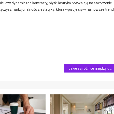
ie, czy dynamiczne kontrasty, płytki lastryko pozwalają na stworzenie
 łączysz funkcjonalność z estetyką, która wpisuje się w najnowsze trend
Jakie są różnice między uprawnieniami cieplnymi SEP a innymi certyfikatami energetycznymi?