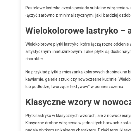
Pastelowe lastryko często posiada subtelne wtrącenia w
łączyć zarówno z minimalistycznymi, jak i bardziej ozd
Wielokolorowe lastryko –
Wielokolorowe płytki lastryko, które łączą różne odcien
artystycznym i nietuzinkowym. Takie płytki są doskona
charakter.
Na przykład płytki z mieszanką kolorowych drobinek na bi
kawiarnie, galerie sztuki czy nowoczesne kuchnie. Wielo
lub podłodze, tworząc efekt „wow” w pomieszczeniu.
Klasyczne wzory w nowoc
Płytki lastryko w klasycznych wzorach, ale z nowoczesnym
Klasyczne drobne wtrącenia w jednolitych barwach zosta
nadają płytkom unikalnego charakteru. Dzięki temu klasycz