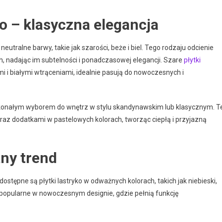
ko – klasyczna elegancja
utralne barwy, takie jak szarości, beże i biel. Tego rodzaju odcienie
, nadając im subtelności i ponadczasowej elegancji. Szare
płytki
 i białymi wtrąceniami, idealnie pasują do nowoczesnych i
oskonałym wyborem do wnętrz w stylu skandynawskim lub klasycznym. T
az dodatkami w pastelowych kolorach, tworząc ciepłą i przyjazną
ny trend
ostępne są płytki lastryko w odważnych kolorach, takich jak niebieski,
e popularne w nowoczesnym designie, gdzie pełnią funkcję