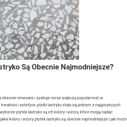
astryko Są Obecnie Najmodniejsze?
a obecnie renesans i zyskuje coraz większą popularność w
rwałości i estetyce, płytki lastryko stały się jednym z najgorętszych
borze płytek lastryko są ich kolory i wzory, które mogą nadać
akie kolory i wzory płytek lastryko są obecnie najmodniejsze i jak moż