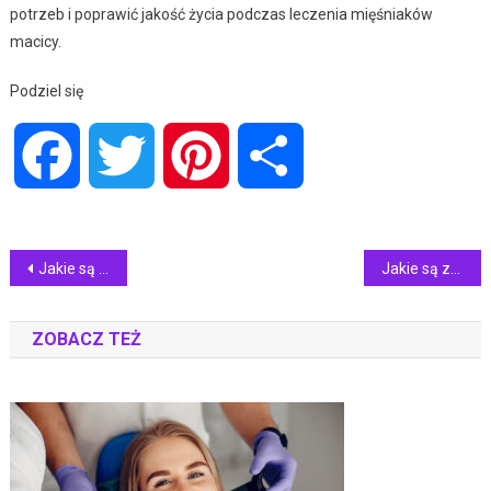
potrzeb i poprawić jakość życia podczas leczenia mięśniaków
macicy.
Podziel się
Facebook
Twitter
Pinterest
Share
Nawigacja
Jakie są różnice między uprawnieniami cieplnymi SEP a innymi certyfikatami energetycznymi?
Jakie są zalecenia po zabiegu usunięcia zęba?
wpisu
ZOBACZ TEŻ