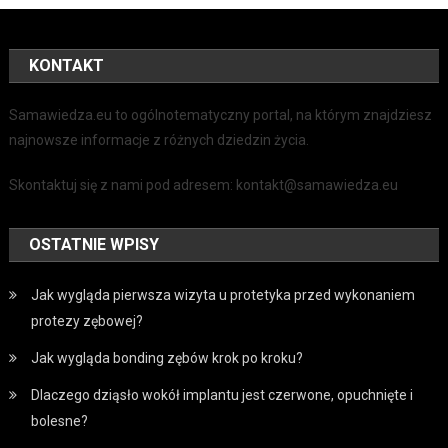
KONTAKT
Samawiedza.eu to ogólnotematyczny portal, na którym znajdziesz
najnowsze informacje z różnych dziedzin życia.
Skontaktuj się z nami pod adresem: kontakt@samawiedza.eu
OSTATNIE WPISY
Jak wygląda pierwsza wizyta u protetyka przed wykonaniem
protezy zębowej?
Jak wygląda bonding zębów krok po kroku?
Dlaczego dziąsło wokół implantu jest czerwone, opuchnięte i
bolesne?