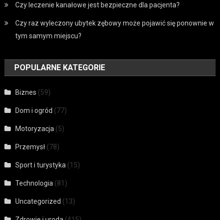
Czy leczenie kanałowe jest bezpieczne dla pacjenta?
Czy raz wyleczony ubytek zębowy może pojawić się ponownie w
tym samym miejscu?
POPULARNE KATEGORIE
Biznes
(59)
Dom i ogród
(77)
Motoryzacja
(5)
Przemysł
(78)
Sport i turystyka
(15)
Technologia
(81)
Uncategorized
(13)
Zdrowie i uroda
(415)