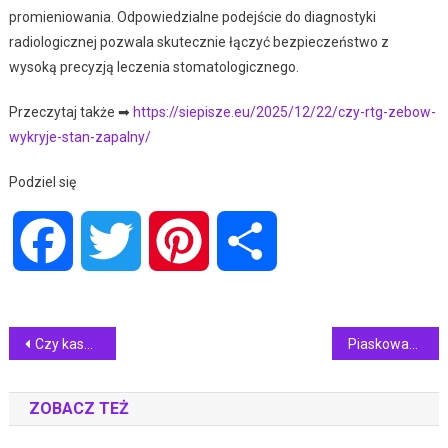
promieniowania. Odpowiedzialne podejście do diagnostyki
radiologicznej pozwala skutecznie łączyć bezpieczeństwo z
wysoką precyzją leczenia stomatologicznego.
Przeczytaj także ➡
https://siepisze.eu/2025/12/22/czy-rtg-zebow-
wykryje-stan-zapalny/
Podziel się
Facebook
Twitter
Pinterest
Share
Nawigacja
Czy kasetony sufitowe wyciszają pomieszczenie?
Piaskowanie zębów przy implantach – czy można je wykonać?
wpisu
ZOBACZ TEŻ