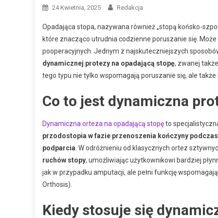
24 Kwietnia, 2025
Redakcja
Opadająca stopa, nazywana również „stopą końsko-szpot
które znacząco utrudnia codzienne poruszanie się. Może
pooperacyjnych. Jednym z najskuteczniejszych sposobów
dynamicznej protezy na opadającą stopę
, zwanej tak
tego typu nie tylko wspomagają poruszanie się, ale takż
Co to jest dynamiczna pro
Dynamiczna orteza na opadającą stopę
to specjalistyczn
przodostopia w fazie przenoszenia kończyny podcza
podparcia
. W odróżnieniu od klasycznych ortez sztywn
ruchów stopy
, umożliwiając użytkownikowi bardziej płynn
jak w przypadku amputacji, ale pełni funkcję wspomagają
Orthosis).
Kiedy stosuje się dynamic