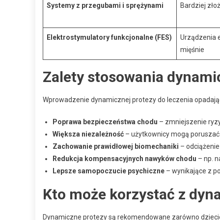
Systemy z przegubami i sprężynami
Bardziej zł
Elektrostymulatory funkcjonalne (FES)
Urządzenia 
mięśnie
Zalety stosowania dynami
Wprowadzenie dynamicznej protezy do leczenia opadające
Poprawa bezpieczeństwa chodu
– zmniejszenie ryzy
Większa niezależność
– użytkownicy mogą poruszać s
Zachowanie prawidłowej biomechaniki
– odciążenie 
Redukcja kompensacyjnych nawyków chodu
– np. n
Lepsze samopoczucie psychiczne
– wynikające z po
Kto może korzystać z dyn
Dynamiczne protezy są rekomendowane zarówno dzieciom