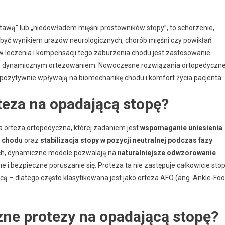
awą” lub „niedowładem mięśni prostowników stopy”, to schorzenie,
 być wynikiem urazów neurologicznych, chorób mięśni czy powikłań
 leczenia i kompensacji tego zaburzenia chodu jest zastosowanie
że dynamicznym ortezowaniem. Nowoczesne rozwiązania ortopedyczn
e pozytywnie wpływają na biomechanikę chodu i komfort życia pacjenta.
teza na opadającą stopę?
a orteza ortopedyczna, której zadaniem jest
wspomaganie uniesienia
s chodu
oraz
stabilizacja stopy w pozycji neutralnej podczas fazy
ych, dynamiczne modele pozwalają na
naturalniejsze odwzorowanie
e i bezpieczne poruszanie się. Proteza ta nie zastępuje całkowicie stop
cą – dlatego często klasyfikowana jest jako orteza AFO (ang. Ankle-Foo
zne protezy na opadającą stopę?