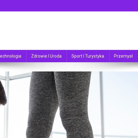
echnologia
Zdrowie I Uroda
Sport I Turystyka
Przemysł