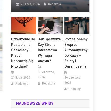
28 lipca, 2026
Redakcja
Urządzenie Do
Jak Sprawdzić,
Profesjonalny
Roztapiania
Czy Strona
Ekspres
Czekolady –
Internetowa
Automatyczny
Kiedy
Wymaga
Do Kawy –
Naprawdę Się
Audytu?
Zalety I
Przydaje?
Ograniczenia
30 czerwca,
2026
21 lipca, 2026
26 czerwca,
2026
Redakcja
Redakcja
Redakcja
NAJNOWSZE WPISY