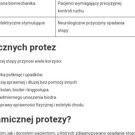
ożona biomechanika
Pacjenci wymagający precyzyjnej
kontroli ruchu
elektryczne stymulujące
Neurologiczne przyczyny opadania
stopy
cznych protez
j stopy przynosi wiele korzyści:
ka potknięć i upadków.
ię sprawniej i dłużej bez pomocy innych.
kolan, bioder i kręgosłupa.
admiernego unoszenia biodra.
prawy sprawności fizycznej i estetyki chodu.
amicznej protezy?
, jak i dorosłym pacjentom, u których zdiagnozowano opadanie stopy