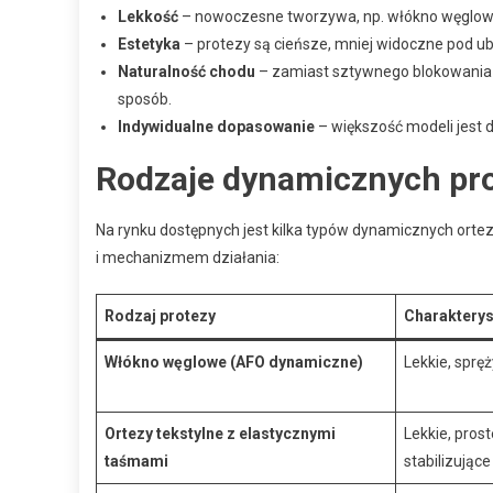
Lekkość
– nowoczesne tworzywa, np. włókno węglowe
Estetyka
– protezy są cieńsze, mniej widoczne pod u
Naturalność chodu
– zamiast sztywnego blokowania
sposób.
Indywidualne dopasowanie
– większość modeli jest 
Rodzaje dynamicznych pro
Na rynku dostępnych jest kilka typów dynamicznych orte
i mechanizmem działania:
Rodzaj protezy
Charakterys
Włókno węglowe (AFO dynamiczne)
Lekkie, sprę
Ortezy tekstylne z elastycznymi
Lekkie, pros
taśmami
stabilizujące