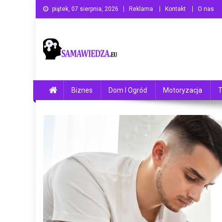
Skip
piątek, 07 sierpnia, 2026
Reklama
Kontakt
O nas
to
content
Samawiedza.eu
Ogólnotematyczny serwis informacyjny
Biznes
Dom I Ogród
Motoryzacja
T