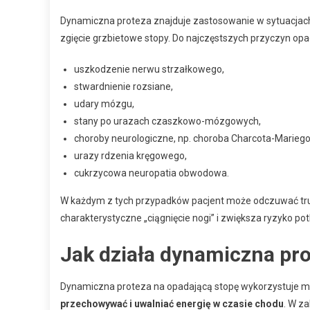
Dynamiczna proteza znajduje zastosowanie w sytuacjach,
zgięcie grzbietowe stopy. Do najczęstszych przyczyn opa
uszkodzenie nerwu strzałkowego,
stwardnienie rozsiane,
udary mózgu,
stany po urazach czaszkowo-mózgowych,
choroby neurologiczne, np. choroba Charcota-Marieg
urazy rdzenia kręgowego,
cukrzycowa neuropatia obwodowa.
W każdym z tych przypadków pacjent może odczuwać tru
charakterystyczne „ciągnięcie nogi” i zwiększa ryzyko po
Jak działa dynamiczna pr
Dynamiczna proteza na opadającą stopę wykorzystuje me
przechowywać i uwalniać energię w czasie chodu
. W z