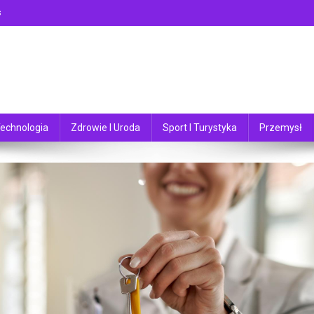
s
echnologia
Zdrowie I Uroda
Sport I Turystyka
Przemysł