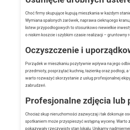
Choć firmy skupujące kupują mieszkania w każdym stani
Wymiana spalonych żarówek, naprawa cieknącego kranu,
listew przypodłogowych to stosunkowo niewielkie inwesty
o niskim koszcie i szybkim czasie realizacji – gruntowny
Oczyszczenie i uporządko
Porządek w mieszkaniu pozytywnie wpływa na jego odbió
przedmioty, posprzątać kuchnię, łazienkę oraz podłogi, 
warto rozważyć skorzystanie z usług profesjonalnej ekip
zabrudzeń.
Profesjonalne zdjęcia lub
Chociaż skup nieruchomości zazwyczaj i tak dokonuje osob
spotkaniem może przyspieszyć wstępną wycenę. Warto zad
pokazywały rzeczywisty stan lokalu. Unikamy nadmiernej 