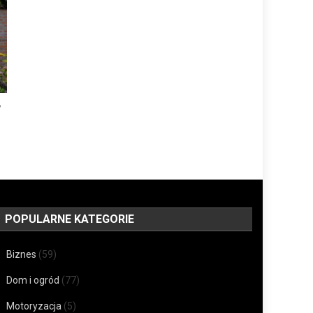
y
POPULARNE KATEGORIE
Biznes
(59)
Dom i ogród
(77)
Motoryzacja
(5)