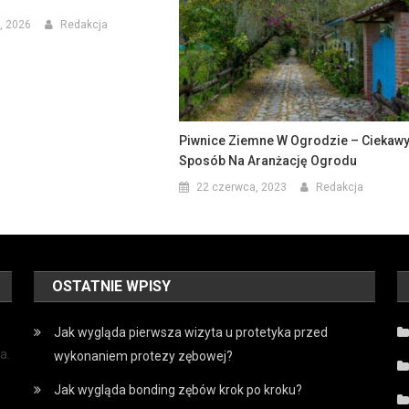
, 2026
Redakcja
Piwnice Ziemne W Ogrodzie – Ciekaw
Sposób Na Aranżację Ogrodu
22 czerwca, 2023
Redakcja
OSTATNIE WPISY
Jak wygląda pierwsza wizyta u protetyka przed
a.
wykonaniem protezy zębowej?
Jak wygląda bonding zębów krok po kroku?