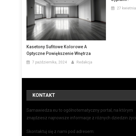
27 kwietnia
Kasetony Sufitowe Kolorowe A
Optyczne Powiększenie Wnętrza
7 października, 2024
Redakcja
KONTAKT
Samawiedza.eu to ogólnotematyczny portal, na którym
znajdziesz najnowsze informacje z różnych dziedzin życi
Skontaktuj się z nami pod adresem: