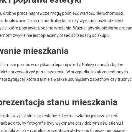
e, drobne prace naprawcze mogą podnieść wartość nieruchomości.
 odmalowanie ścian na neutralny kolor czy wymiana uszkodzonych
cje, które poprawiają ogólne wrażenie. Ważne, aby skupić się na praca
 remont zwykle nie jest opłacalny przed sprzedażą do skupu.
wanie mieszkania
r i może pomóc w uzyskaniu lepszej oferty. Należy usunąć zbędne
a także przewietrzyć pomieszczenia. W przypadku lokali zaniedbanych
y sprzątającej, która zajmie się także usunięciem zapachów czy trudny
 prezentacja stanu mieszkania
istej wizji lokalnej, przesłanie zdjęć mieszkania jeszcze przed
bać o to, by fotografie były wykonane przy dobrym oświetleniu i
obróbki zdjęć – rzetelna prezentacja ułatwia późniejsze negocjacje i