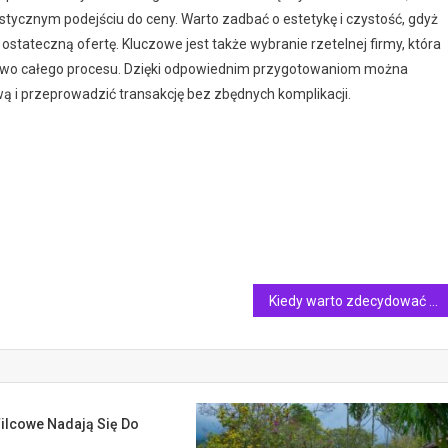
istycznym podejściu do ceny. Warto zadbać o estetykę i czystość, gdyż
tateczną ofertę. Kluczowe jest także wybranie rzetelnej firmy, która
ństwo całego procesu. Dzięki odpowiednim przygotowaniom można
ą i przeprowadzić transakcję bez zbędnych komplikacji.
Kiedy warto zdecydować się na gotowe projekty sypialni?
Filcowe Nadają Się Do