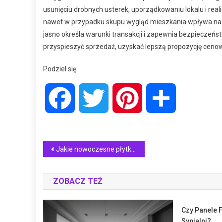
usunięciu drobnych usterek, uporządkowaniu lokalu i real
nawet w przypadku skupu wygląd mieszkania wpływa na os
jasno określa warunki transakcji i zapewnia bezpiecze
przyspieszyć sprzedaż, uzyskać lepszą propozycję cenow
Podziel się
Facebook
Twitter
Pinterest
Share
Nawigacja
Jakie nowoczesne płytki na taras wybrać?
wpisu
ZOBACZ TEŻ
Czy Panele 
Sypialni?