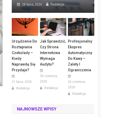
28 lipca, 2026
Redakcja
Urządzenie Do
Jak Sprawdzić,
Profesjonalny
Roztapiania
Czy Strona
Ekspres
Czekolady –
Internetowa
Automatyczny
Kiedy
Wymaga
Do Kawy –
Naprawdę Się
Audytu?
Zalety I
Przydaje?
Ograniczenia
30 czerwca,
2026
21 lipca, 2026
26 czerwca,
2026
Redakcja
Redakcja
Redakcja
NAJNOWSZE WPISY