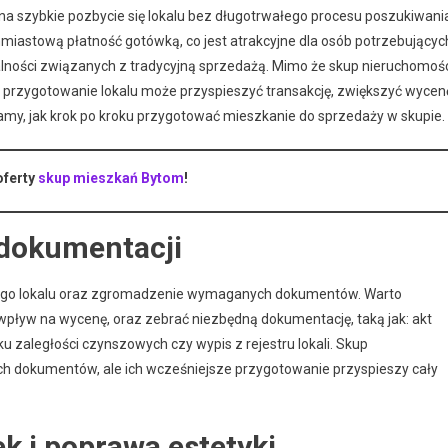
a szybkie pozbycie się lokalu bez długotrwałego procesu poszukiwani
hmiastową płatność gotówką, co jest atrakcyjne dla osób potrzebującyc
alności związanych z tradycyjną sprzedażą. Mimo że skup nieruchomoś
 przygotowanie lokalu może przyspieszyć transakcję, zwiększyć wycen
iamy, jak krok po kroku przygotować mieszkanie do sprzedaży w skupie.
oferty
skup mieszkań Bytom
!
 dokumentacji
nego lokalu oraz zgromadzenie wymaganych dokumentów. Warto
wpływ na wycenę, oraz zebrać niezbędną dokumentację, taką jak: akt
ku zaległości czynszowych czy wypis z rejestru lokali. Skup
h dokumentów, ale ich wcześniejsze przygotowanie przyspieszy cały
k i poprawa estetyki