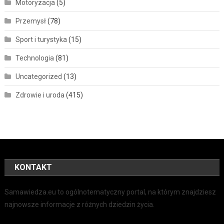
Motoryzacja
(5)
Przemysł
(78)
Sport i turystyka
(15)
Technologia
(81)
Uncategorized
(13)
Zdrowie i uroda
(415)
KONTAKT
Samawiedza.eu to ogólnotematyczny portal, na którym znajdziesz
najnowsze informacje z różnych dziedzin życia.