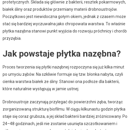
protetycznych. Składa się głównie z bakterii, resztek pokarmowych,
białek śliny oraz produktów przemiany materii drobnoustrojów.
Początkowo jest niewidoczna gołym okiem, jednak z czasem może
stać się bardziej wyczuwalna jako chropowata warstwa. To właśnie
płytka nazębna stanowi punkt wyjścia do rozwoju próchnicy i chorób
przyzębia.
Jak powstaje płytka nazębna?
Proces tworzenia się płytki nazębnej rozpoczyna się już kilka minut
po umyciu zębów. Na szkliwie formuje się tzw. błonka nabyta, czyli
cienka warstwa białek ze śliny. Stanowi ona podłoże dla bakterii,
które naturalnie występują w jamie ustnej.
Drobnoustroje zaczynają przylegać do powierzchni zęba, tworząc
zorganizowaną strukturę biofilmu. W ciągu kilkunastu godzin płytka
staje się coraz grubsza, a jej skład bakterii bardziej zróżnicowany. Po
24–48 godzinach, jeśli nie zostanie usunięta szczotkowaniem i