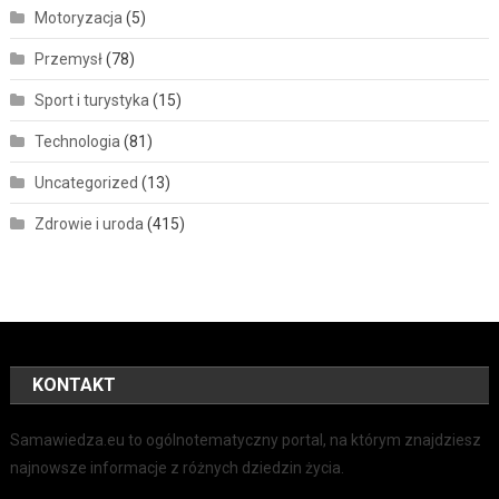
Motoryzacja
(5)
Przemysł
(78)
Sport i turystyka
(15)
Technologia
(81)
Uncategorized
(13)
Zdrowie i uroda
(415)
KONTAKT
Samawiedza.eu to ogólnotematyczny portal, na którym znajdziesz
najnowsze informacje z różnych dziedzin życia.