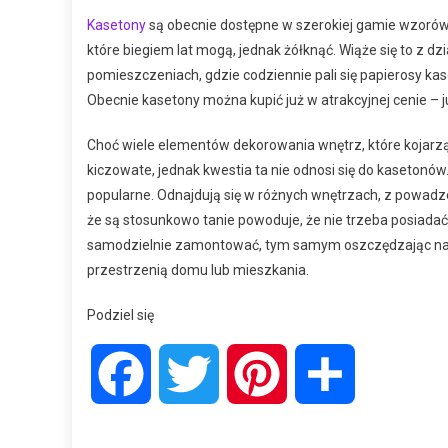
Kasetony
są obecnie dostępne w szerokiej gamie wzorów i
które biegiem lat mogą, jednak żółknąć. Wiąże się to z d
pomieszczeniach, gdzie codziennie pali się papierosy 
Obecnie kasetony można kupić już w atrakcyjnej cenie – j
Choć wiele elementów dekorowania wnętrz, które kojarzą
kiczowate, jednak kwestia ta nie odnosi się do kasetonó
popularne. Odnajdują się w różnych wnętrzach, z powad
że są stosunkowo tanie powoduje, że nie trzeba posiada
samodzielnie zamontować, tym samym oszczędzając na k
przestrzenią domu lub mieszkania.
Podziel się
Facebook
Twitter
Pinterest
Share