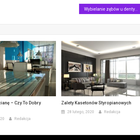
Wybielanie zębów u dentysty – olśniewające efekty!
cianę – Czy To Dobry
Zalety Kasetonów Styropianowych
28 lutego, 2020
Redakcja
020
Redakcja