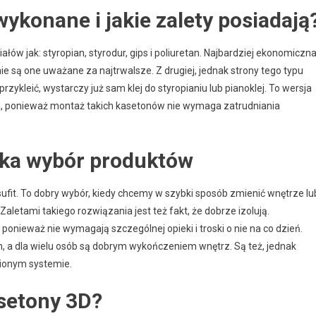
ykonane i jakie zalety posiadają
ałów jak: styropian, styrodur, gips i poliuretan. Najbardziej ekonomiczn
e są one uważane za najtrwalsze. Z drugiej, jednak strony tego typu
rzykleić, wystarczy już sam klej do styropianiu lub pianoklej. To wersja
a, ponieważ montaż takich kasetonów nie wymaga zatrudniania
oka wybór produktów
fit. To dobry wybór, kiedy chcemy w szybki sposób zmienić wnętrze lu
 Zaletami takiego rozwiązania jest też fakt, że dobrze izolują.
ponieważ nie wymagają szczególnej opieki i troski o nie na co dzień.
, a dla wielu osób są dobrym wykończeniem wnętrz. Są też, jednak
inionym systemie.
setony 3D?