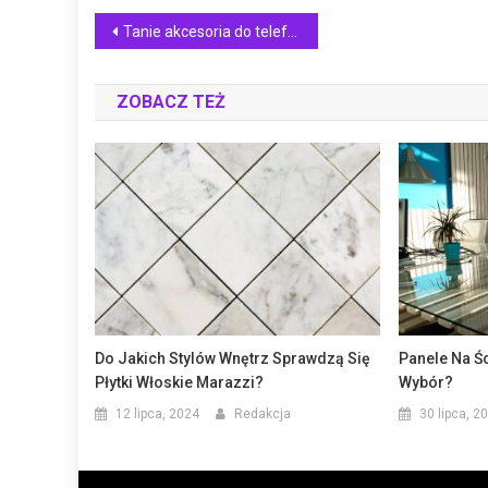
Nawigacja
Tanie akcesoria do telefonów
wpisu
ZOBACZ TEŻ
Do Jakich Stylów Wnętrz Sprawdzą Się
Panele Na Ś
Płytki Włoskie Marazzi?
Wybór?
12 lipca, 2024
Redakcja
30 lipca, 2