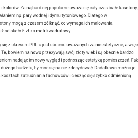
 kolorów. Za najbardziej popularne uważa się cały czas białe kasetony,
ziałaniem np. pary wodnej i dymu tytoniowego. Dlatego w
kasetony mogą z czasem żółknąć, co wymaga ich malowania.
uż od około 5 zł za metr kwadratowy.
 się z okresem PRL-u jest obecnie uważanych za nieestetyczne, a wrę
w. Te, bowiem na nowo przeżywają swój złoty wiek i są obecnie bardzo
zeniom nadając im nowy wygląd i podnosząc estetykę pomieszczeń. Fak
ć dużego budżetu, by móc się na nie zdecydować. Dodatkowo można je
osztach zatrudniania fachowców i ciesząc się szybko odmienioną