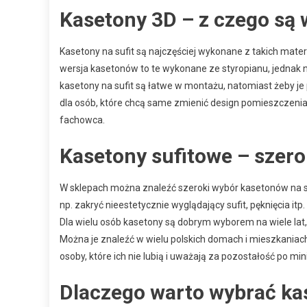
Kasetony 3D – z czego są w
Kasetony na sufit są najczęściej wykonane z takich materi
wersja kasetonów to te wykonane ze styropianu, jednak ni
kasetony na sufit są łatwe w montażu, natomiast żeby je p
dla osób, które chcą same zmienić design pomieszczeni
fachowca.
Kasetony sufitowe – szer
W sklepach można znaleźć szeroki wybór kasetonów na su
np. zakryć nieestetycznie wyglądający sufit, pęknięcia itp.
Dla wielu osób kasetony są dobrym wyborem na wiele lat, 
Można je znaleźć w wielu polskich domach i mieszkaniach
osoby, które ich nie lubią i uważają za pozostałość po m
Dlaczego warto wybrać ka