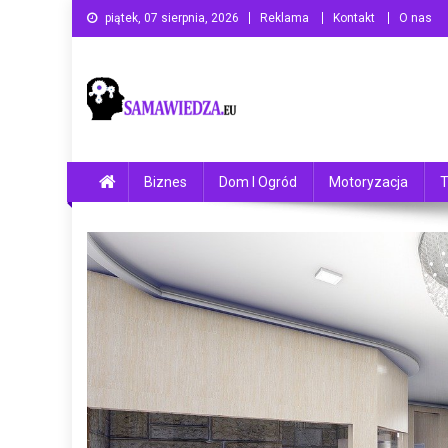
Skip
piątek, 07 sierpnia, 2026
Reklama
Kontakt
O nas
to
content
Samawiedza.eu
Ogólnotematyczny serwis informacyjny
Biznes
Dom I Ogród
Motoryzacja
T