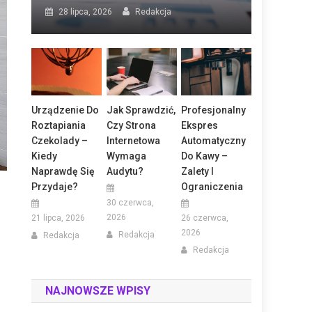
28 lipca, 2026
Redakcja
Urządzenie Do
Jak Sprawdzić,
Profesjonalny
Roztapiania
Czy Strona
Ekspres
Czekolady –
Internetowa
Automatyczny
Kiedy
Wymaga
Do Kawy –
Naprawdę Się
Audytu?
Zalety I
Przydaje?
Ograniczenia
30 czerwca,
2026
21 lipca, 2026
26 czerwca,
2026
Redakcja
Redakcja
Redakcja
NAJNOWSZE WPISY