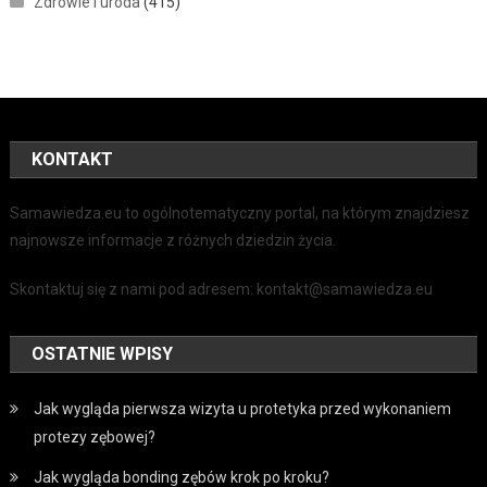
Zdrowie i uroda
(415)
KONTAKT
Samawiedza.eu to ogólnotematyczny portal, na którym znajdziesz
najnowsze informacje z różnych dziedzin życia.
Skontaktuj się z nami pod adresem: kontakt@samawiedza.eu
OSTATNIE WPISY
Jak wygląda pierwsza wizyta u protetyka przed wykonaniem
protezy zębowej?
Jak wygląda bonding zębów krok po kroku?