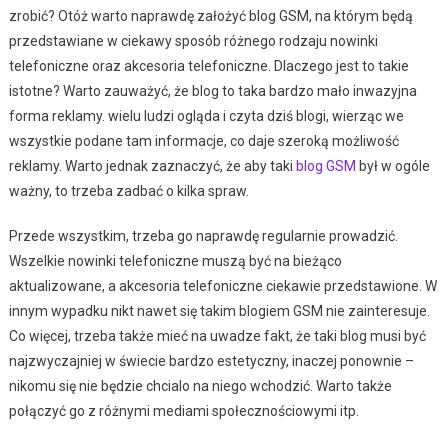
zrobić? Otóż warto naprawdę założyć blog GSM, na którym będą
przedstawiane w ciekawy sposób różnego rodzaju nowinki
telefoniczne oraz akcesoria telefoniczne. Dlaczego jest to takie
istotne? Warto zauważyć, że blog to taka bardzo mało inwazyjna
forma reklamy. wielu ludzi ogląda i czyta dziś blogi, wierząc we
wszystkie podane tam informacje, co daje szeroką możliwość
reklamy. Warto jednak zaznaczyć, że aby taki
blog GSM
był w ogóle
ważny, to trzeba zadbać o kilka spraw.
Przede wszystkim, trzeba go naprawdę regularnie prowadzić.
Wszelkie nowinki telefoniczne muszą być na bieżąco
aktualizowane, a akcesoria telefoniczne ciekawie przedstawione. W
innym wypadku nikt nawet się takim blogiem GSM nie zainteresuje.
Co więcej, trzeba także mieć na uwadze fakt, że taki blog musi być
najzwyczajniej w świecie bardzo estetyczny, inaczej ponownie –
nikomu się nie będzie chcialo na niego wchodzić. Warto także
połączyć go z różnymi mediami społecznościowymi itp.