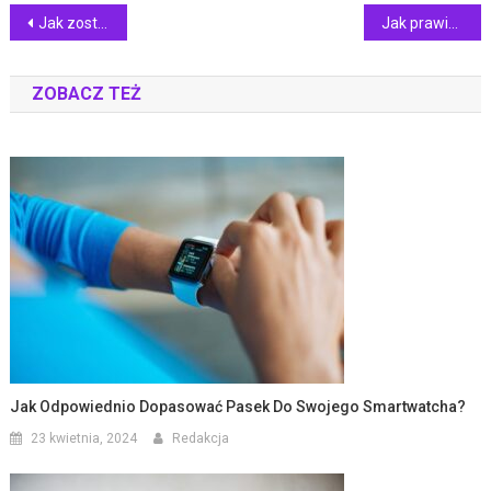
Nawigacja
Jak zostać dentystą w Poznaniu?
Jak prawidłowo dbać o zęby? Stomatolog radzi…
wpisu
ZOBACZ TEŻ
Jak Odpowiednio Dopasować Pasek Do Swojego Smartwatcha?
23 kwietnia, 2024
Redakcja