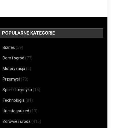
POPULARNE KATEGORIE
Biznes
(59)
Dom i ogród
(77)
Motoryzacja
(5)
Przemysł
(78)
Sport i turystyka
(15)
Technologia
(81)
Uncategorized
(13)
Zdrowie i uroda
(415)