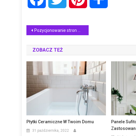
Nawigacja
Pozycjonowanie stron w Piekarach Śląskich – najnowsze trendy 2025
wpisu
ZOBACZ TEŻ
Płytki Ceramiczne W Twoim Domu
Panele Sufit
Zastosowan
31 października, 2022