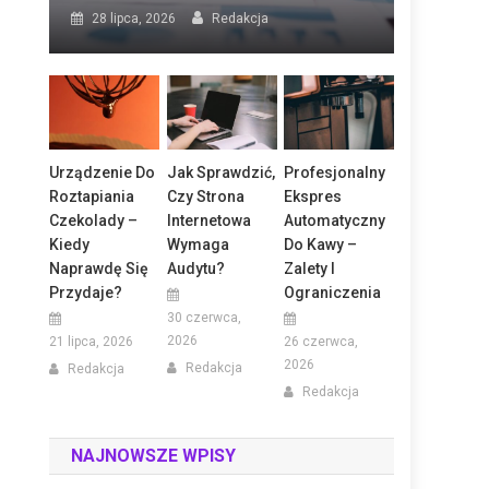
28 lipca, 2026
Redakcja
Urządzenie Do
Jak Sprawdzić,
Profesjonalny
Roztapiania
Czy Strona
Ekspres
Czekolady –
Internetowa
Automatyczny
Kiedy
Wymaga
Do Kawy –
Naprawdę Się
Audytu?
Zalety I
Przydaje?
Ograniczenia
30 czerwca,
2026
21 lipca, 2026
26 czerwca,
2026
Redakcja
Redakcja
Redakcja
NAJNOWSZE WPISY