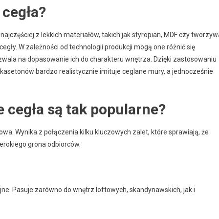
 cegła?
ajczęściej z lekkich materiałów, takich jak styropian, MDF czy tworzyw
egły. W zależności od technologii produkcji mogą one różnić się
ozwala na dopasowanie ich do charakteru wnętrza. Dzięki zastosowaniu
asetonów bardzo realistycznie imituje ceglane mury, a jednocześnie
 cegła są tak popularne?
wa. Wynika z połączenia kilku kluczowych zalet, które sprawiają, że
zerokiego grona odbiorców.
yjne. Pasuje zarówno do wnętrz loftowych, skandynawskich, jak i