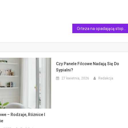
Orteza na opadającą stopę – kiedy jest potrzebna?
Czy Panele Filcowe Nadają Się Do
Sypialni?
27 kwietnia, 2026
Redakcja
owe – Rodzaje, Różnice I
ie