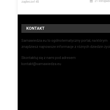
21 listopad
zaplecze145
KONTAKT
Samawiedza.eu to ogólnotematyczny portal, na którym
znajdziesz najnowsze informacje z różnych dziedzin życi
Skontaktuj się z nami pod adresem:
kontakt@samawiedza.eu